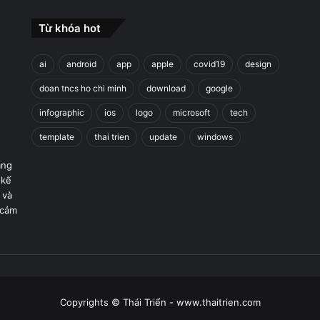
Từ khóa hot
ai
android
app
apple
covid19
design
doan tncs ho chi minh
download
google
infographic
ios
logo
microsoft
tech
template
thai trien
update
windows
áng
 kế
 và
 cảm
Copyrights © Thái Triển - www.thaitrien.com