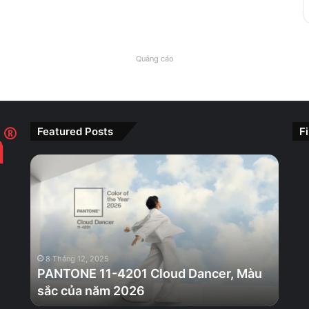
Quảng cáo
Featured Posts
F
PANTONE
11-
4201
Cloud
Dancer,
Màu
sắc
8 Tháng 12, 2025
của
PANTONE 11-4201 Cloud Dancer, Màu
năm
sắc của năm 2026
2026