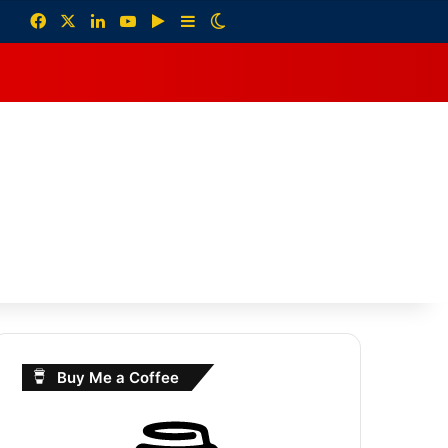
Facebook
X
LinkedIn
YouTube
Google Play
Sidebar
Switch skin
debar
Buy Me a Coffee