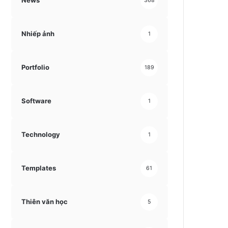
News
368
Nhiếp ảnh
1
Portfolio
189
Software
1
Technology
1
Templates
61
Thiên văn học
5