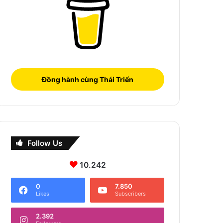
Đồng hành cùng Thái Triển
Follow Us
10.242
0
7.850
Likes
Subscribers
2.392