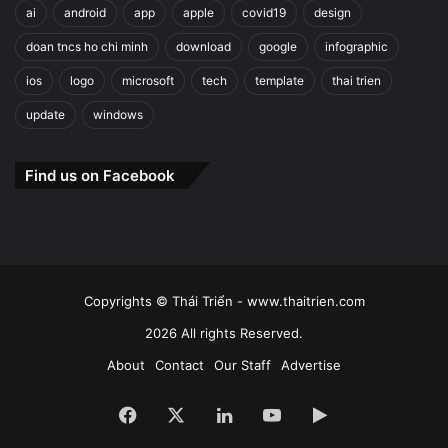
ai
android
app
apple
covid19
design
doan tncs ho chi minh
download
google
infographic
ios
logo
microsoft
tech
template
thai trien
update
windows
Find us on Facebook
Copyrights © Thái Triển - www.thaitrien.com
2026 All rights Reserved.
About
Contact
Our Staff
Advertise
Facebook
X
LinkedIn
YouTube
Google