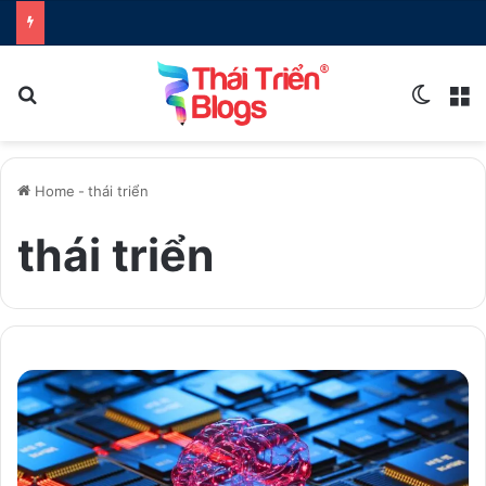
Search for
Switch
M
Home
-
thái triển
thái triển