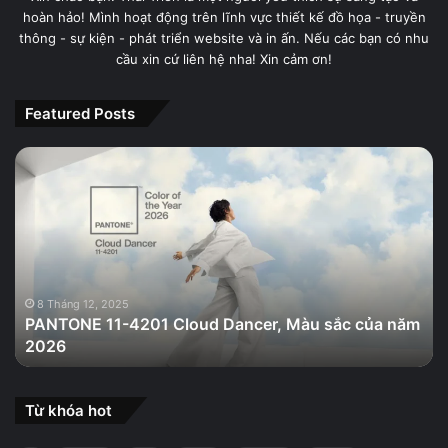
hoàn hảo! Mình hoạt động trên lĩnh vực thiết kế đồ họa - truyền
thông - sự kiện - phát triển website và in ấn. Nếu các bạn có nhu
cầu xin cứ liên hệ nha! Xin cảm ơn!
Featured Posts
PANTONE
11-
4201
Cloud
Dancer,
Màu
sắc
của
8 Tháng 12, 2025
PANTONE 11-4201 Cloud Dancer, Màu sắc của năm
năm
2026
2026
Từ khóa hot