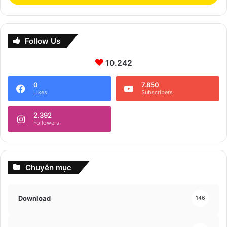
Follow Us
10.242
0
7.850
Likes
Subscribers
2.392
Followers
Chuyên mục
Download
146