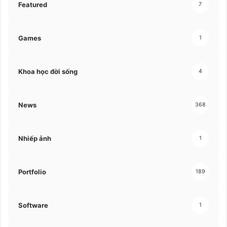
Featured
7
Games
1
Khoa học đời sống
4
News
368
Nhiếp ảnh
1
Portfolio
189
Software
1