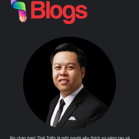
Xin chào bạn! Thái Triển là một người yêu thích sự sáng tạo và