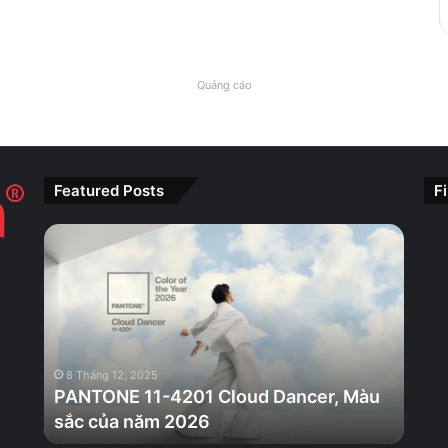
Quảng cáo
Featured Posts
F
PANTONE
11-
4201
Cloud
Dancer,
Màu
sắc
8 Tháng 12, 2025
của
PANTONE 11-4201 Cloud Dancer, Màu
năm
sắc của năm 2026
2026