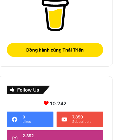
Đồng hành cùng Thái Triển
Follow Us
10.242
0
7.850
Likes
Subscribers
2.392