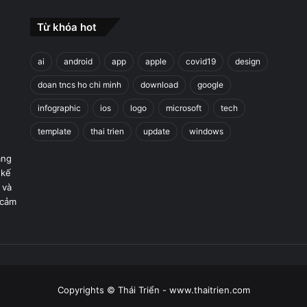
Từ khóa hot
ai
android
app
apple
covid19
design
doan tncs ho chi minh
download
google
infographic
ios
logo
microsoft
tech
template
thai trien
update
windows
áng
 kế
 và
 cảm
Copyrights © Thái Triển - www.thaitrien.com