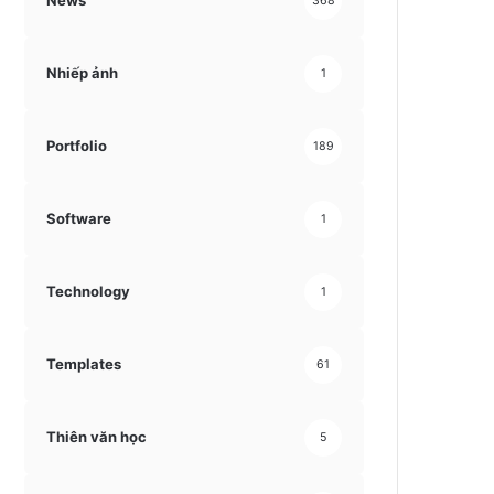
News
368
Nhiếp ảnh
1
Portfolio
189
Software
1
Technology
1
Templates
61
Thiên văn học
5