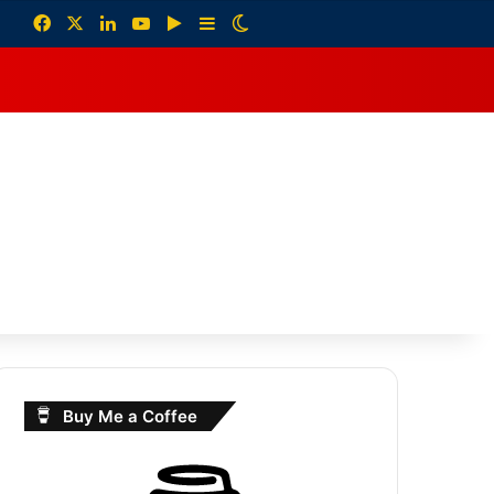
Facebook
X
LinkedIn
YouTube
Google Play
Sidebar
Switch skin
debar
Buy Me a Coffee