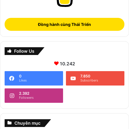
Đồng hành cùng Thái Triển
Follow Us
10.242
0
7.850
Likes
Subscribers
2.392
Followers
Chuyên mục