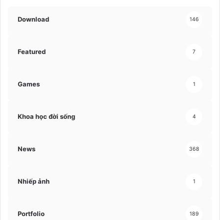
Download
146
Featured
7
Games
1
Khoa học đời sống
4
News
368
Nhiếp ảnh
1
Portfolio
189