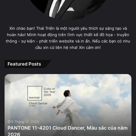
Xin chào bạn! Thái Triển là một người yêu thích sự sáng tạo và
hoàn hảo! Mình hoạt động trên lĩnh vực thiết kế đồ họa - truyền
thông - sự kiện - phát triển website và in ấn. Nếu các bạn có nhu
cầu xin cứ liên hệ nha! Xin cảm ơn!
Featured Posts
PANTONE
11-
4201
Cloud
Dancer,
Màu
sắc
của
8 Tháng 12, 2025
PANTONE 11-4201 Cloud Dancer, Màu sắc của năm
năm
2026
2026