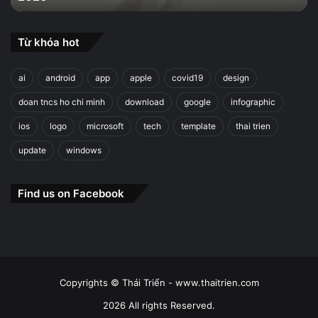
Từ khóa hot
ai
android
app
apple
covid19
design
doan tncs ho chi minh
download
google
infographic
ios
logo
microsoft
tech
template
thai trien
update
windows
Find us on Facebook
Copyrights © Thái Triển - www.thaitrien.com
2026 All rights Reserved.