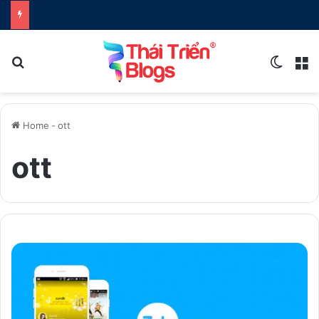
Search for
Switch
M
Home
-
ott
ott