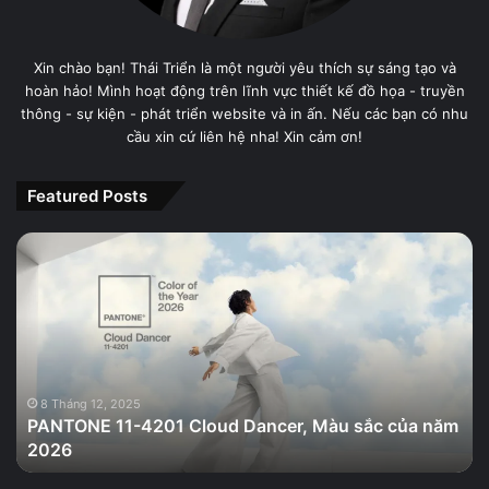
Xin chào bạn! Thái Triển là một người yêu thích sự sáng tạo và
hoàn hảo! Mình hoạt động trên lĩnh vực thiết kế đồ họa - truyền
thông - sự kiện - phát triển website và in ấn. Nếu các bạn có nhu
cầu xin cứ liên hệ nha! Xin cảm ơn!
Featured Posts
PANTONE
11-
4201
Cloud
Dancer,
Màu
sắc
của
8 Tháng 12, 2025
PANTONE 11-4201 Cloud Dancer, Màu sắc của năm
năm
2026
2026