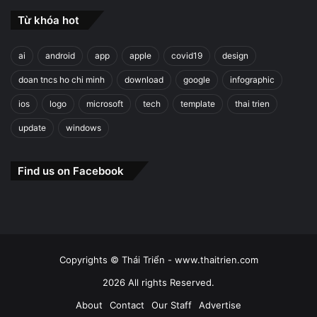
Từ khóa hot
ai
android
app
apple
covid19
design
doan tncs ho chi minh
download
google
infographic
ios
logo
microsoft
tech
template
thai trien
update
windows
Find us on Facebook
Copyrights © Thái Triển - www.thaitrien.com
2026 All rights Reserved.
About
Contact
Our Staff
Advertise