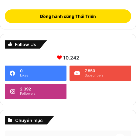
Đồng hành cùng Thái Triển
Follow Us
10.242
0
7.850
Likes
Subscribers
2.392
Followers
Chuyên mục