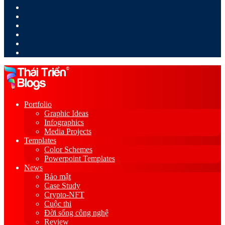
LinkedIn
YouTube
Google
Play
Sidebar
Switch
skin
Portfolio
Graphic Ideas
Infographics
Media Projects
Templates
Color Schemes
Powerpoint Templates
News
Bảo mật
Case Study
Crypto-NFT
Cuộc thi
Đời sống công nghệ
Review