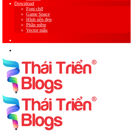
Download
Font chữ
Game Space
Hình nền đẹp
Phần mềm
Vector mẫu
Sidebar
Search
for