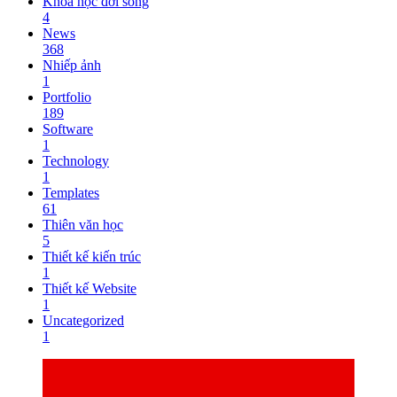
Khoa học đời sống
4
News
368
Nhiếp ảnh
1
Portfolio
189
Software
1
Technology
1
Templates
61
Thiên văn học
5
Thiết kế kiến trúc
1
Thiết kế Website
1
Uncategorized
1