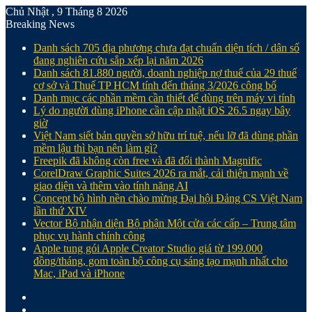
Chủ Nhật , 9 Tháng 8 2026
Breaking News
Danh sách 705 địa phương chưa đạt chuẩn diện tích / dân số
đang nghiên cứu sắp xếp lại năm 2026
Danh sách 81.880‬ người, doanh nghiệp nợ thuế của 29 thuế
cơ sở và Thuế TP HCM tính đến tháng 3/2026 công bố
Danh mục các phần mềm cần thiết để dùng trên máy vi tính
Lý do người dùng iPhone cần cập nhật iOS 26.5 ngay bây
giờ
Việt Nam siết bản quyền sở hữu trí tuệ, nếu lỡ đã dùng phần
mềm lậu thì bạn nên làm gì?
Freepik đã không còn free và đã đổi thành Magnific
CorelDraw Graphic Suites 2026 ra mắt, cải thiện mạnh về
giao diện và thêm vào tính năng AI
Concept bộ hình nền chào mừng Đại hội Đảng CS Việt Nam
lần thứ XIV
Vector Bộ nhận diện Bộ phận Một cửa các cấp – Trung tâm
phục vụ hành chính công
Apple tung gói Apple Creator Studio giá từ 199.000
đồng/tháng, gom toàn bộ công cụ sáng tạo mạnh nhất cho
Mac, iPad và iPhone
Facebook
X