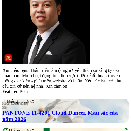
Xin chào bạn! Thái Triển là một người yêu thích sự sáng tạo và
hoàn hảo! Mình hoạt động trên lĩnh vực thiết kế đồ họa - truyền
thông - sự kiện - phát triển website và in ấn. Nếu các bạn có nhu
cầu xin cứ liên hệ nha! Xin cảm ơn!
Featured Posts
PANTONE
8 Tháng 12, 2025
11-
4201
PANTONE 11-4201 Cloud Dancer, Màu sắc của
Cloud
năm 2026
Dancer,
Màu
Tropicana
12 Tháng 2, 2025