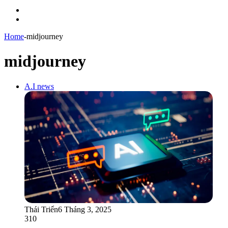
Menu
Switch
skin
Home
-
midjourney
midjourney
A.I news
Thái Triển
6 Tháng 3, 2025
310