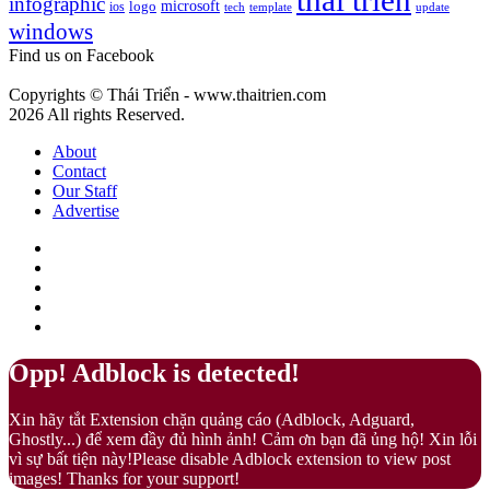
thai trien
infographic
microsoft
logo
ios
template
Fuzz
tech
update
gì?
windows
–
Màu
Find us on Facebook
của
sự
Copyrights © Thái Triển - www.thaitrien.com
nhã
2026 All rights Reserved.
nhặn
và
About
ấm
Contact
áp
Our Staff
Advertise
Facebook
X
LinkedIn
YouTube
Google
Play
Back
Close
Opp! Adblock is detected!
to
top
Xin hãy tắt Extension chặn quảng cáo (Adblock, Adguard,
button
Ghostly...) để xem đầy đủ hình ảnh! Cảm ơn bạn đã ủng hộ! Xin lỗi
vì sự bất tiện này!Please disable Adblock extension to view post
images! Thanks for your support!