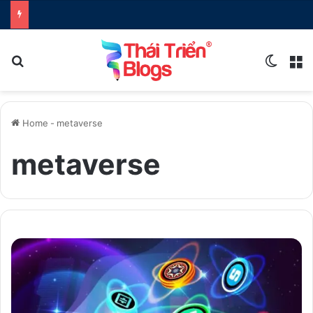
Search for
Switch
M
Home
-
metaverse
metaverse