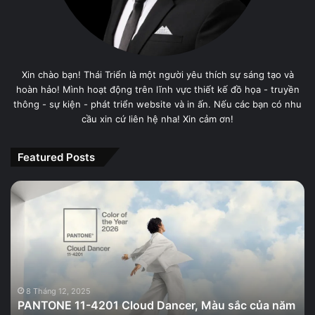
Xin chào bạn! Thái Triển là một người yêu thích sự sáng tạo và
hoàn hảo! Mình hoạt động trên lĩnh vực thiết kế đồ họa - truyền
thông - sự kiện - phát triển website và in ấn. Nếu các bạn có nhu
cầu xin cứ liên hệ nha! Xin cảm ơn!
Featured Posts
PANTONE
11-
4201
Cloud
Dancer,
Màu
sắc
của
8 Tháng 12, 2025
PANTONE 11-4201 Cloud Dancer, Màu sắc của năm
năm