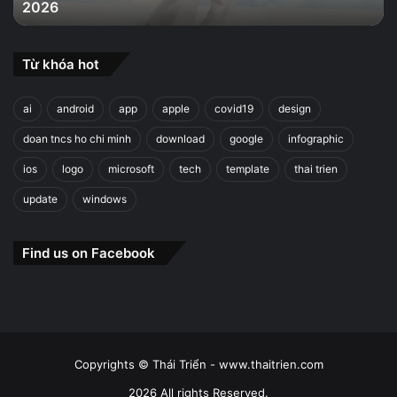
2026
2026
Từ khóa hot
ai
android
app
apple
covid19
design
doan tncs ho chi minh
download
google
infographic
ios
logo
microsoft
tech
template
thai trien
update
windows
Find us on Facebook
Copyrights © Thái Triển - www.thaitrien.com
2026 All rights Reserved.