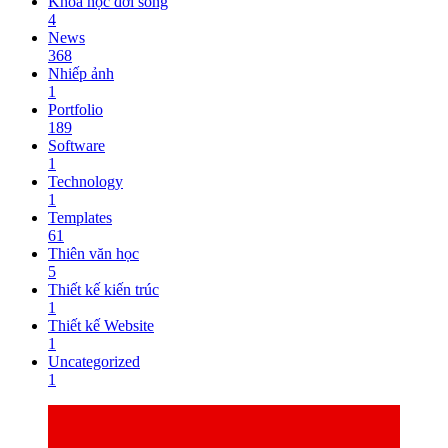
Khoa học đời sống
4
News
368
Nhiếp ảnh
1
Portfolio
189
Software
1
Technology
1
Templates
61
Thiên văn học
5
Thiết kế kiến trúc
1
Thiết kế Website
1
Uncategorized
1