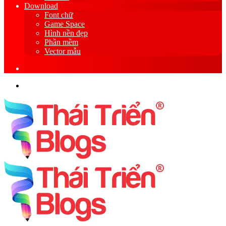
Download
Font chữ
Game Space
Hình nền đẹp
Phần mềm
Vector mẫu
Sidebar
Search
for