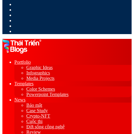
LinkedIn
YouTube
Google
Play
Sidebar
Switch
skin
Portfolio
Graphic Ideas
Infographics
Media Projects
Templates
Color Schemes
Powerpoint Templates
News
Bảo mật
Case Study
Crypto-NFT
Cuộc thi
Đời sống công nghệ
Review