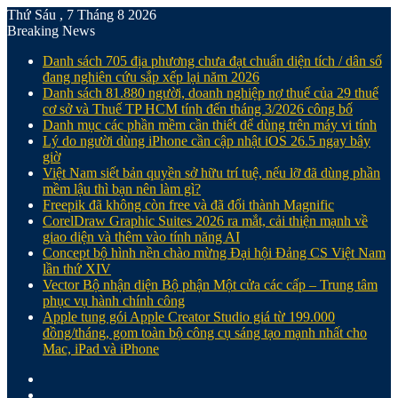
Thứ Sáu , 7 Tháng 8 2026
Breaking News
Danh sách 705 địa phương chưa đạt chuẩn diện tích / dân số
đang nghiên cứu sắp xếp lại năm 2026
Danh sách 81.880‬ người, doanh nghiệp nợ thuế của 29 thuế
cơ sở và Thuế TP HCM tính đến tháng 3/2026 công bố
Danh mục các phần mềm cần thiết để dùng trên máy vi tính
Lý do người dùng iPhone cần cập nhật iOS 26.5 ngay bây
giờ
Việt Nam siết bản quyền sở hữu trí tuệ, nếu lỡ đã dùng phần
mềm lậu thì bạn nên làm gì?
Freepik đã không còn free và đã đổi thành Magnific
CorelDraw Graphic Suites 2026 ra mắt, cải thiện mạnh về
giao diện và thêm vào tính năng AI
Concept bộ hình nền chào mừng Đại hội Đảng CS Việt Nam
lần thứ XIV
Vector Bộ nhận diện Bộ phận Một cửa các cấp – Trung tâm
phục vụ hành chính công
Apple tung gói Apple Creator Studio giá từ 199.000
đồng/tháng, gom toàn bộ công cụ sáng tạo mạnh nhất cho
Mac, iPad và iPhone
Facebook
X