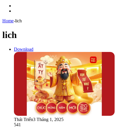
Menu
Switch
skin
Home
-
lich
lich
Download
Thái Triển
3 Tháng 1, 2025
541