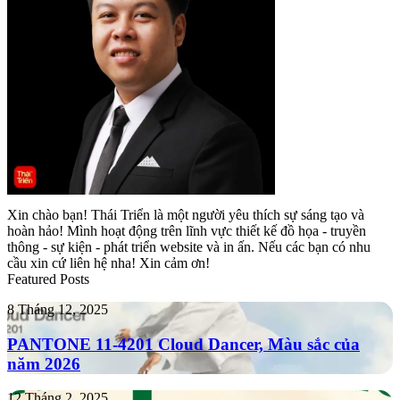
Xin chào bạn! Thái Triển là một người yêu thích sự sáng tạo và
hoàn hảo! Mình hoạt động trên lĩnh vực thiết kế đồ họa - truyền
thông - sự kiện - phát triển website và in ấn. Nếu các bạn có nhu
cầu xin cứ liên hệ nha! Xin cảm ơn!
Featured Posts
PANTONE
8 Tháng 12, 2025
11-
4201
PANTONE 11-4201 Cloud Dancer, Màu sắc của
Cloud
năm 2026
Dancer,
Màu
Tropicana
12 Tháng 2, 2025