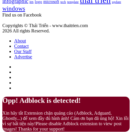
thai trien
infographic
microsoft
logo
ios
template
Fuzz
tech
update
gì?
windows
–
Màu
Find us on Facebook
của
sự
Copyrights © Thái Triển - www.thaitrien.com
nhã
2026 All rights Reserved.
nhặn
và
About
ấm
Contact
áp
Our Staff
Advertise
Facebook
X
LinkedIn
YouTube
Google
Play
Back
Close
Opp! Adblock is detected!
to
top
Xin hãy tắt Extension chặn quảng cáo (Adblock, Adguard,
button
Ghostly...) để xem đầy đủ hình ảnh! Cảm ơn bạn đã ủng hộ! Xin lỗi
vì sự bất tiện này!Please disable Adblock extension to view post
images! Thanks for your support!