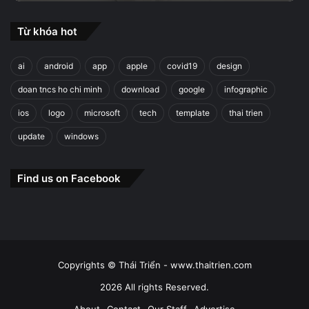
Từ khóa hot
ai
android
app
apple
covid19
design
doan tncs ho chi minh
download
google
infographic
ios
logo
microsoft
tech
template
thai trien
update
windows
Find us on Facebook
Copyrights © Thái Triển - www.thaitrien.com
2026 All rights Reserved.
About
Contact
Our Staff
Advertise