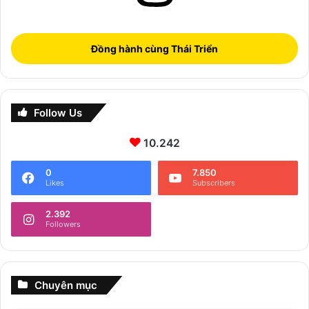
Đồng hành cùng Thái Triển
Follow Us
10.242
0
7.850
Likes
Subscribers
2.392
Followers
Chuyên mục