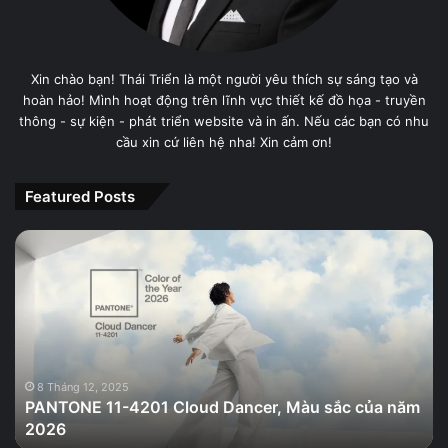
Xin chào bạn! Thái Triển là một người yêu thích sự sáng tạo và
hoàn hảo! Mình hoạt động trên lĩnh vực thiết kế đồ họa - truyền
thông - sự kiện - phát triển website và in ấn. Nếu các bạn có nhu
cầu xin cứ liên hệ nha! Xin cảm ơn!
Featured Posts
PANTONE
11-
4201
Cloud
Dancer,
Màu
sắc
của
8 Tháng 12, 2025
PANTONE 11-4201 Cloud Dancer, Màu sắc của năm
năm
2026
2026