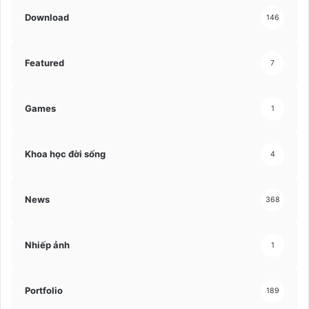
Download
146
Featured
7
Games
1
Khoa học đời sống
4
News
368
Nhiếp ảnh
1
Portfolio
189