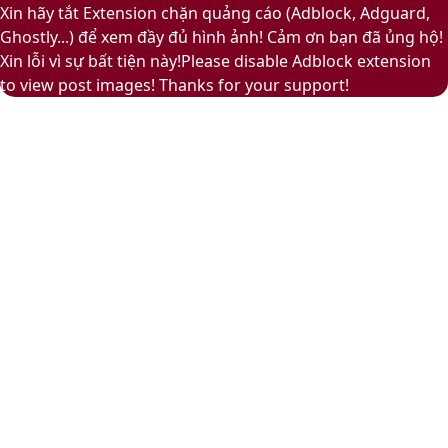
to
Play
Xin hãy tắt Extension chặn quảng cáo (Adblock, Adguard,
top
Ghostly...) để xem đầy đủ hình ảnh! Cảm ơn bạn đã ủng hộ!
button
Xin lỗi vì sự bất tiện này!Please disable Adblock extension
to view post images! Thanks for your support!