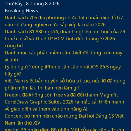
Thứ Bảy , 8 Tháng 8 2026
Breaking News
Danh sách 705 địa phương chưa đạt chuẩn diện tích /
dân số đang nghiên cứu sắp xếp lại năm 2026
Danh sách 81.880‬ người, doanh nghiệp nợ thuế của 29
thuế cơ sở và Thuế TP HCM tính đến tháng 3/2026
công bố
Danh mục các phần mềm cần thiết để dùng trên máy
vi tính
Lý do người dùng iPhone cần cập nhật iOS 26.5 ngay
bây giờ
Việt Nam siết bản quyền sở hữu trí tuệ, nếu lỡ đã dùng
phần mềm lậu thì bạn nên làm gì?
Freepik đã không còn free và đã đổi thành Magnific
CorelDraw Graphic Suites 2026 ra mắt, cải thiện mạnh
về giao diện và thêm vào tính năng AI
Concept bộ hình nền chào mừng Đại hội Đảng CS Việt
Nam lần thứ XIV
Vector Bộ nhận diện Bộ phận Một cửa các cấp – Trung