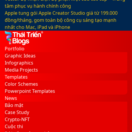
tâm phục vụ hành chính công
Apple tung gói Apple Creator Studio giá từ 199.000
đồng/tháng, gom toàn bộ công cụ sáng tạo mạnh
nhất cho Mac, iPad và iPhone
Facebook
X
LinkedIn
YouTube
Google
Sidebar
Switch
Play
skin
Portfolio
Graphic Ideas
Infographics
Media Projects
Templates
Color Schemes
Powerpoint Templates
News
Bảo mật
Case Study
Crypto-NFT
Cuộc thi