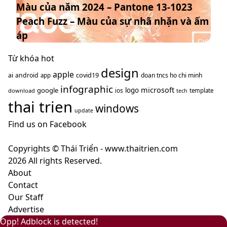
Màu của năm 2024 – Pantone 13-1023
năm
–
hướng
Peach Fuzz – Màu của sự nhã nhặn và ấm
2024
màu
năm
–
nâu
áp
2025
Pantone
cà
13-
Từ khóa hot
phê
1023
design
mang
apple
ai
covid19
android
doan tncs ho chi minh
app
Peach
ý
infographic
microsoft
google
logo
ios
download
template
tech
Fuzz
nghĩa
thai trien
–
windows
gì?
update
Màu
Find us on Facebook
của
sự
Copyrights © Thái Triển - www.thaitrien.com
nhã
2026 All rights Reserved.
nhặn
About
và
Contact
ấm
Our Staff
áp
Advertise
Back
Close
Facebook
X
LinkedIn
YouTube
Google
Opp! Adblock is detected!