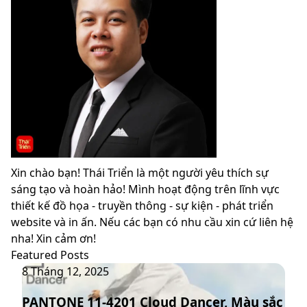
Xin chào bạn! Thái Triển là một người yêu thích sự
sáng tạo và hoàn hảo! Mình hoạt động trên lĩnh vực
thiết kế đồ họa - truyền thông - sự kiện - phát triển
website và in ấn. Nếu các bạn có nhu cầu xin cứ liên hệ
nha! Xin cảm ơn!
Featured Posts
PANTONE
8 Tháng 12, 2025
11-
PANTONE 11-4201 Cloud Dancer, Màu sắc
4201