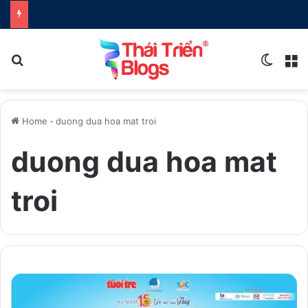
Search for
Switch
M
Home
-
duong dua hoa mat troi
duong dua hoa mat
troi