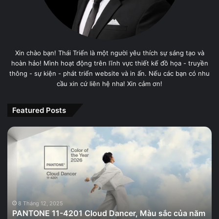
Xin chào bạn! Thái Triển là một người yêu thích sự sáng tạo và
hoàn hảo! Mình hoạt động trên lĩnh vực thiết kế đồ họa - truyền
thông - sự kiện - phát triển website và in ấn. Nếu các bạn có nhu
cầu xin cứ liên hệ nha! Xin cảm ơn!
Featured Posts
PANTONE
11-
4201
Cloud
Dancer,
Màu
sắc
của
8 Tháng 12, 2025
PANTONE 11-4201 Cloud Dancer, Màu sắc của năm
năm