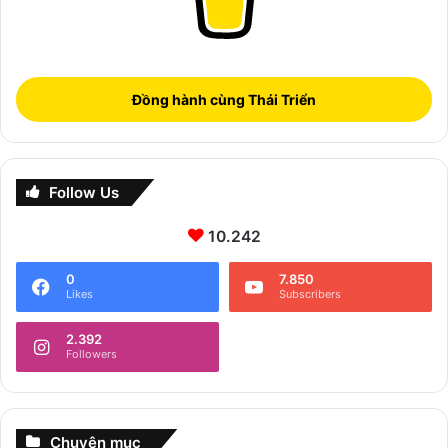
Đồng hành cùng Thái Triển
Follow Us
10.242
0
7.850
Likes
Subscribers
2.392
Followers
Chuyên mục