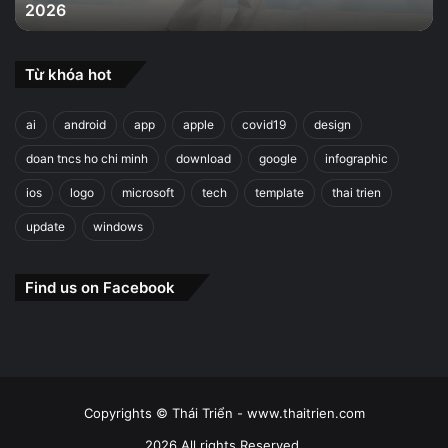
2026
2026
Từ khóa hot
ai
android
app
apple
covid19
design
doan tncs ho chi minh
download
google
infographic
ios
logo
microsoft
tech
template
thai trien
update
windows
Find us on Facebook
Copyrights © Thái Triển - www.thaitrien.com
2026 All rights Reserved.