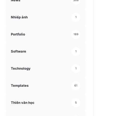
News
368
Nhiếp ảnh
1
Portfolio
189
Software
1
Technology
1
Templates
61
Thiên văn học
5