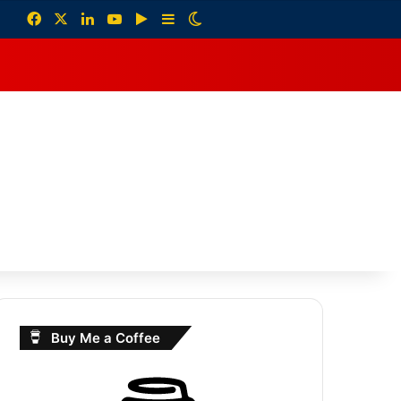
Facebook
X
LinkedIn
YouTube
Google Play
Sidebar
Switch skin
debar
Buy Me a Coffee