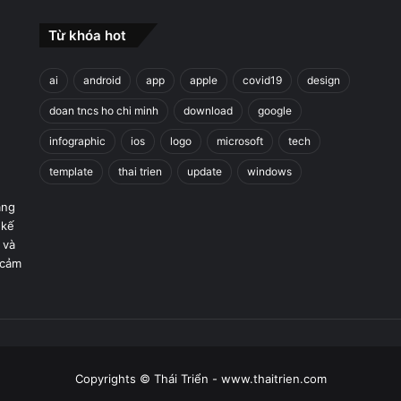
Từ khóa hot
ai
android
app
apple
covid19
design
doan tncs ho chi minh
download
google
infographic
ios
logo
microsoft
tech
template
thai trien
update
windows
áng
 kế
 và
 cảm
Copyrights © Thái Triển - www.thaitrien.com