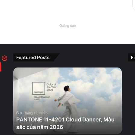
Quảng cáo
Featured Posts
F
PANTONE
11-
4201
Cloud
Dancer,
Màu
sắc
8 Tháng 12, 2025
của
PANTONE 11-4201 Cloud Dancer, Màu
năm
sắc của năm 2026
2026