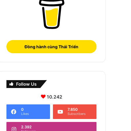
Đồng hành cùng Thái Triển
Follow Us
10.242
0
7.850
Likes
Subscribers
2.392