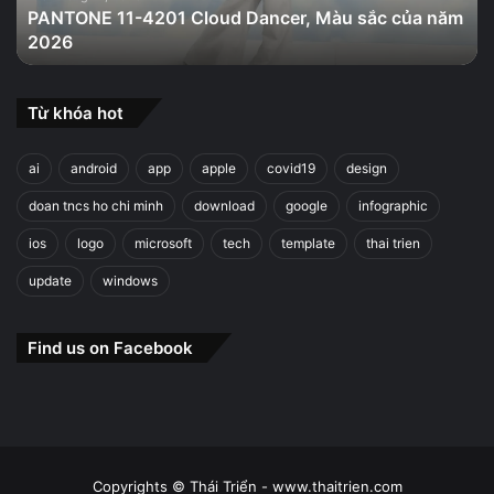
PANTONE 11-4201 Cloud Dancer, Màu sắc của năm
năm
2026
2026
Từ khóa hot
ai
android
app
apple
covid19
design
doan tncs ho chi minh
download
google
infographic
ios
logo
microsoft
tech
template
thai trien
update
windows
Find us on Facebook
Copyrights © Thái Triển - www.thaitrien.com