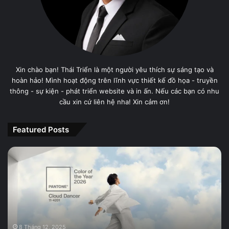
Xin chào bạn! Thái Triển là một người yêu thích sự sáng tạo và
hoàn hảo! Mình hoạt động trên lĩnh vực thiết kế đồ họa - truyền
thông - sự kiện - phát triển website và in ấn. Nếu các bạn có nhu
cầu xin cứ liên hệ nha! Xin cảm ơn!
Featured Posts
PANTONE
11-
4201
Cloud
Dancer,
Màu
sắc
của
8 Tháng 12, 2025