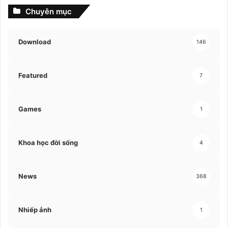
Chuyên mục
Download
146
Featured
7
Games
1
Khoa học đời sống
4
News
368
Nhiếp ảnh
1