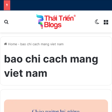
Search for
Switch
M
Home
-
bao chi cach mang viet nam
bao chi cach mang
viet nam