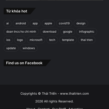
Từ khóa hot
ai
android
app
apple
covid19
design
doan tncs ho chi minh
download
google
infographic
ios
logo
microsoft
tech
template
thai trien
update
windows
Find us on Facebook
Copyrights © Thái Triển - www.thaitrien.com
2026 All rights Reserved.
About
Contact
Our Staff
Advertise