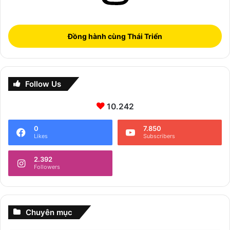
Đồng hành cùng Thái Triển
Follow Us
10.242
0
7.850
Likes
Subscribers
2.392
Followers
Chuyên mục