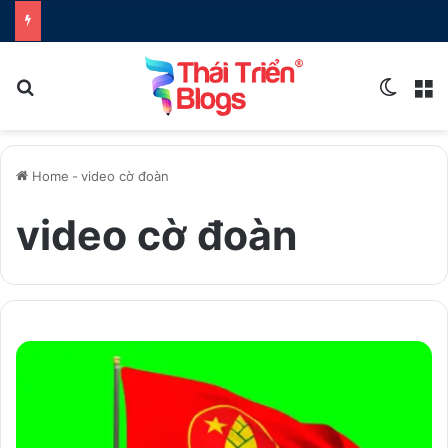
Search for
Switch
M
Home
-
video cờ đoàn
video cờ đoàn