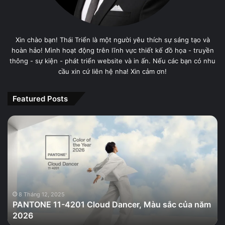
Xin chào bạn! Thái Triển là một người yêu thích sự sáng tạo và
hoàn hảo! Mình hoạt động trên lĩnh vực thiết kế đồ họa - truyền
thông - sự kiện - phát triển website và in ấn. Nếu các bạn có nhu
cầu xin cứ liên hệ nha! Xin cảm ơn!
Featured Posts
PANTONE
11-
4201
Cloud
Dancer,
Màu
sắc
của
8 Tháng 12, 2025
PANTONE 11-4201 Cloud Dancer, Màu sắc của năm
năm
2026
2026