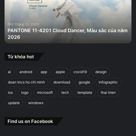
Dancer,
Màu
sắc
của
8 Tháng 12, 2025
PANTONE 11-4201 Cloud Dancer, Màu sắc của năm
năm
2026
2026
Từ khóa hot
ai
android
app
apple
covid19
design
doan tncs ho chi minh
download
google
infographic
ios
logo
microsoft
tech
template
thai trien
update
windows
Find us on Facebook