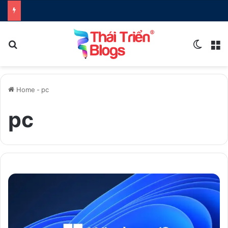
Search for
Switch
M
Home
-
pc
pc