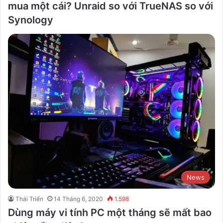
mua một cái? Unraid so với TrueNAS so với
Synology
News
Thái Triển
14 Tháng 6, 2020
1.598
Dùng máy vi tính PC một tháng sẽ mất bao