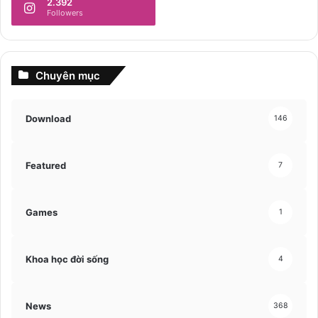
2.392
Followers
Chuyên mục
Download
146
Featured
7
Games
1
Khoa học đời sống
4
News
368