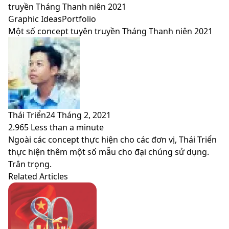
skin
truyền Tháng Thanh niên 2021
Graphic Ideas
Portfolio
Một số concept tuyên truyền Tháng Thanh niên 2021
Thái Triển
24 Tháng 2, 2021
2.965
Less than a minute
Facebook
X
LinkedIn
Pinterest
Messenger
Messenger
WhatsApp
Telegram
Viber
Share
Print
Ngoài các concept thực hiện cho các đơn vị, Thái Triển
via
thực hiện thêm một số mẫu cho đại chúng sử dụng.
Email
Trân trọng.
Related Articles