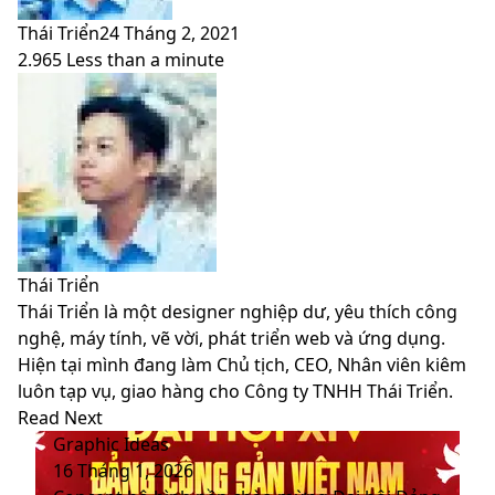
Thái Triển
24 Tháng 2, 2021
2.965
Less than a minute
Facebook
X
LinkedIn
Pinterest
Messenger
Messenger
WhatsApp
Telegram
Viber
Share
Print
Facebook
X
LinkedIn
Pinterest
Messenger
Messenger
WhatsApp
Telegram
Viber
Share
Print
via
via
Email
Email
Thái Triển
Thái Triển là một designer nghiệp dư, yêu thích công
nghệ, máy tính, vẽ vời, phát triển web và ứng dụng.
Hiện tại mình đang làm Chủ tịch, CEO, Nhân viên kiêm
luôn tạp vụ, giao hàng cho Công ty TNHH Thái Triển.
Website
Facebook
LinkedIn
YouTube
Read Next
Graphic Ideas
16 Tháng 1, 2026