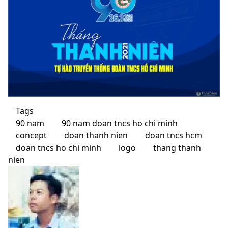
Tags
90 nam
90 nam doan tncs ho chi minh
concept
doan thanh nien
doan tncs hcm
doan tncs ho chi minh
logo
thang thanh
nien