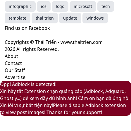
năm
cà
1023
infographic
ios
logo
microsoft
tech
2025
phê
Peach
mang
Fuzz
template
thai trien
update
windows
ý
–
Find us on Facebook
nghĩa
Màu
gì?
của
Copyrights © Thái Triển - www.thaitrien.com
sự
2026 All rights Reserved.
nhã
About
nhặn
Contact
và
Our Staff
ấm
Advertise
áp
Facebook
Pinterest
Messenger
Messenger
Viber
Back
Close
Facebook
X
LinkedIn
YouTube
Google
Opp! Adblock is detected!
to
Play
Xin hãy tắt Extension chặn quảng cáo (Adblock, Adguard,
top
Ghostly...) để xem đầy đủ hình ảnh! Cảm ơn bạn đã ủng hộ!
button
Xin lỗi vì sự bất tiện này!Please disable Adblock extension
to view post images! Thanks for your support!