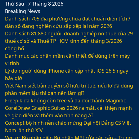
Thứ Sáu , 7 Tháng 8 2026
Breaking News
Danh sách 705 địa phương chưa đạt chuẩn diện tích /
dân số đang nghiên cứu sắp xếp lại năm 2026
Danh sách 81.880‬ người, doanh nghiệp nợ thuế của 29
thuế cơ sở và Thuế TP HCM tính đến tháng 3/2026
công bố
Danh mục các phần mềm cần thiết để dùng trên máy
vi tính
Lý do người dùng iPhone cần cập nhật iOS 26.5 ngay
bây giờ
Việt Nam siết bản quyền sở hữu trí tuệ, nếu lỡ đã dùng
phần mềm lậu thì bạn nên làm gì?
Freepik đã không còn free và đã đổi thành Magnific
CorelDraw Graphic Suites 2026 ra mắt, cải thiện mạnh
về giao diện và thêm vào tính năng AI
Concept bộ hình nền chào mừng Đại hội Đảng CS Việt
Nam lần thứ XIV
Vector Bộ nhận diện Bộ phận Một cửa các cấp – Trung