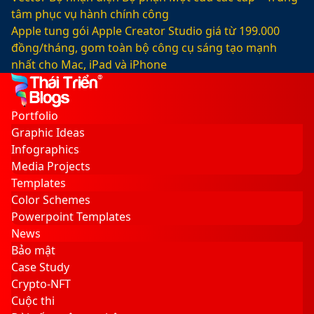
tâm phục vụ hành chính công
Apple tung gói Apple Creator Studio giá từ 199.000
đồng/tháng, gom toàn bộ công cụ sáng tạo mạnh
nhất cho Mac, iPad và iPhone
Facebook
X
LinkedIn
YouTube
Google
Sidebar
Switch
Play
skin
Portfolio
Graphic Ideas
Infographics
Media Projects
Templates
Color Schemes
Powerpoint Templates
News
Bảo mật
Case Study
Crypto-NFT
Cuộc thi