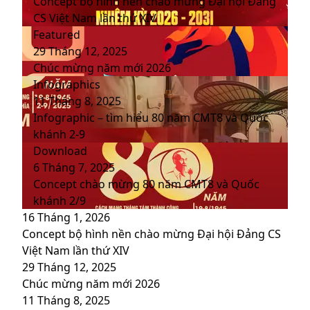
Concept bộ hình nền chào mừng Đại hội Đảng
CS Việt Nam lần thứ XIV
Featured
29 Tháng 12, 2025
Chúc mừng năm mới 2026
Infographics
11 Tháng 8, 2025
Infographic – tìm hiểu 80 năm CMT8 và Quốc
khánh 2-9
Download
6 Tháng 7, 2025
Concept chào mừng 80 năm CMT8 và Quốc
khánh 2/9
16 Tháng 1, 2026
Concept bộ hình nền chào mừng Đại hội Đảng CS
Việt Nam lần thứ XIV
29 Tháng 12, 2025
Chúc mừng năm mới 2026
11 Tháng 8, 2025