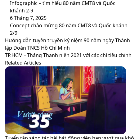
Infographic – tìm hiểu 80 năm CMT8 và Quốc
khánh 2-9
6 Tháng 7, 2025
Concept chào mừng 80 năm CMT8 và Quốc khánh
2/9
Hướng
Hướng dẫn tuyên truyền kỷ niệm 90 năm ngày Thành
dẫn
lập Đoàn TNCS Hồ Chí Minh
tuyên
TP.HCM
TP.HCM - Tháng Thanh niên 2021 với các chỉ tiêu chính
truyền
-
Related Articles
kỷ
Tháng
niệm
Thanh
90
niên
năm
2021
ngày
với
Thành
các
lập
chỉ
Đoàn
tiêu
TNCS
chính
Hồ
Tuyển tập sáng tác bài hát động viên bạn vượt qua khó