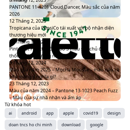
11-
PANTONE 11-4201 Cloud Dancer, Màu sắc của năm
4201
2026
Cloud
Tropicana
12 Tháng 2, 2025
Dancer,
của
Tropicana của PepsiCo tái xuất với bộ nhận diện
Màu
PepsiCo
thương hiệu mới
sắc
tái
Pinterest
20 Tháng 1, 2025
của
xuất
Palette
Pinterest Palette công bố 5 màu sắc chủ đạo
năm
với
công
thống trị xu hướng năm 2025
2026
bộ
bố
Màu
9 Tháng 12, 2024
nhận
5
của
Màu của năm 2025 – Mocha Mousse – màu nâu cà
diện
màu
năm
phê mang ý nghĩa gì?
thương
sắc
2025
Màu
23 Tháng 12, 2023
hiệu
chủ
–
của
Màu của năm 2024 – Pantone 13-1023 Peach Fuzz
mới
đạo
Mocha
năm
– Màu của sự nhã nhặn và ấm áp
thống
Mousse
2024
Từ khóa hot
trị
–
–
ai
android
app
apple
covid19
design
xu
màu
Pantone
doan tncs ho chi minh
hướng
nâu
13-
download
google