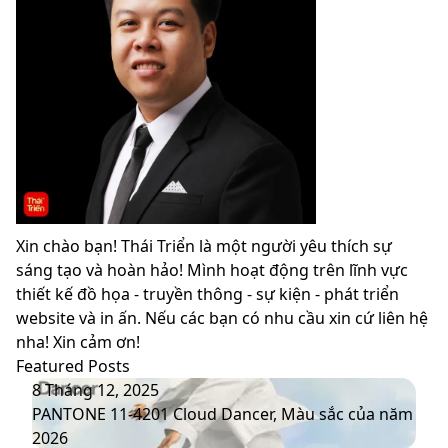
Xin chào bạn! Thái Triển là một người yêu thích sự
sáng tạo và hoàn hảo! Mình hoạt động trên lĩnh vực
thiết kế đồ họa - truyền thông - sự kiện - phát triển
website và in ấn. Nếu các bạn có nhu cầu xin cứ liên hệ
nha! Xin cảm ơn!
Featured Posts
PANTONE
8 Tháng 12, 2025
11-
PANTONE 11-4201 Cloud Dancer, Màu sắc của năm
4201
2026