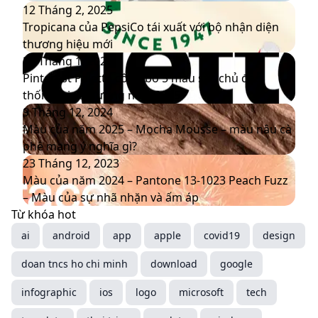
Cloud
Tropicana
12 Tháng 2, 2025
Dancer,
của
Tropicana của PepsiCo tái xuất với bộ nhận diện
Màu
PepsiCo
thương hiệu mới
sắc
tái
Pinterest
20 Tháng 1, 2025
của
xuất
Palette
Pinterest Palette công bố 5 màu sắc chủ đạo
năm
với
công
thống trị xu hướng năm 2025
2026
bộ
bố
Màu
9 Tháng 12, 2024
nhận
5
của
Màu của năm 2025 – Mocha Mousse – màu nâu cà
diện
màu
năm
phê mang ý nghĩa gì?
thương
sắc
2025
Màu
23 Tháng 12, 2023
hiệu
chủ
–
của
Màu của năm 2024 – Pantone 13-1023 Peach Fuzz
mới
đạo
Mocha
năm
– Màu của sự nhã nhặn và ấm áp
thống
Mousse
2024
Từ khóa hot
trị
–
–
ai
android
app
apple
covid19
design
xu
màu
Pantone
doan tncs ho chi minh
hướng
nâu
13-
download
google
năm
cà
1023
infographic
ios
logo
microsoft
tech
2025
phê
Peach
mang
Fuzz