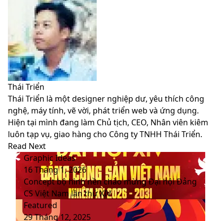
via
via
Email
Email
Thái Triển
Thái Triển là một designer nghiệp dư, yêu thích công
nghệ, máy tính, vẽ vời, phát triển web và ứng dụng.
Hiện tại mình đang làm Chủ tịch, CEO, Nhân viên kiêm
luôn tạp vụ, giao hàng cho Công ty TNHH Thái Triển.
Website
Facebook
LinkedIn
YouTube
Read Next
Graphic Ideas
16 Tháng 1, 2026
Concept bộ hình nền chào mừng Đại hội Đảng
CS Việt Nam lần thứ XIV
Featured
29 Tháng 12, 2025