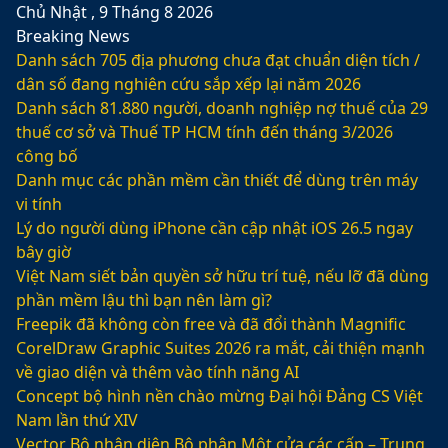
Chủ Nhật , 9 Tháng 8 2026
Breaking News
Danh sách 705 địa phương chưa đạt chuẩn diện tích /
dân số đang nghiên cứu sắp xếp lại năm 2026
Danh sách 81.880‬ người, doanh nghiệp nợ thuế của 29
thuế cơ sở và Thuế TP HCM tính đến tháng 3/2026
công bố
Danh mục các phần mềm cần thiết để dùng trên máy
vi tính
Lý do người dùng iPhone cần cập nhật iOS 26.5 ngay
bây giờ
Việt Nam siết bản quyền sở hữu trí tuệ, nếu lỡ đã dùng
phần mềm lậu thì bạn nên làm gì?
Freepik đã không còn free và đã đổi thành Magnific
CorelDraw Graphic Suites 2026 ra mắt, cải thiện mạnh
về giao diện và thêm vào tính năng AI
Concept bộ hình nền chào mừng Đại hội Đảng CS Việt
Nam lần thứ XIV
Vector Bộ nhận diện Bộ phận Một cửa các cấp – Trung