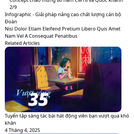
2/9
Infographic
Infographic - Giải pháp nâng cao chất lượng cán bộ
-
Đoàn
Giải
Nisi
Nisi Dolor Etiam Eleifend Pretium Libero Quis Amet
pháp
Dolor
Nam Vel A Consequat Penatibus
nâng
Etiam
Related Articles
cao
Eleifend
chất
Pretium
lượng
Libero
cán
Quis
bộ
Amet
Đoàn
Nam
Vel
A
Consequat
Penatibus
Tuyển tập sáng tác bài hát động viên bạn vượt qua khó
khăn
4 Tháng 4, 2025