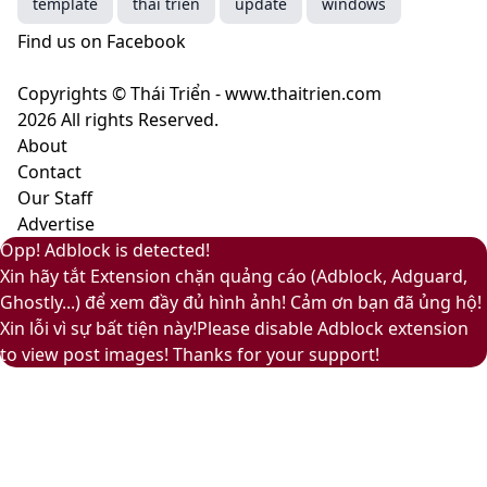
template
thai trien
update
windows
ý
–
Find us on Facebook
nghĩa
Màu
gì?
của
Copyrights © Thái Triển - www.thaitrien.com
sự
2026 All rights Reserved.
nhã
About
nhặn
Contact
và
Our Staff
ấm
Advertise
áp
Facebook
Pinterest
Messenger
Messenger
Viber
Back
Close
Facebook
X
LinkedIn
YouTube
Google
Opp! Adblock is detected!
to
Play
Xin hãy tắt Extension chặn quảng cáo (Adblock, Adguard,
top
Ghostly...) để xem đầy đủ hình ảnh! Cảm ơn bạn đã ủng hộ!
button
Xin lỗi vì sự bất tiện này!Please disable Adblock extension
to view post images! Thanks for your support!