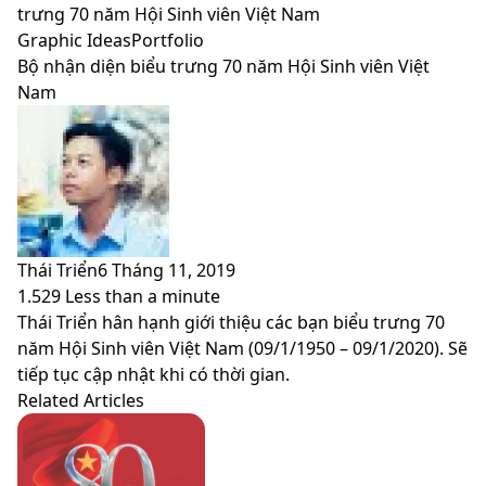
skin
trưng 70 năm Hội Sinh viên Việt Nam
Graphic Ideas
Portfolio
Bộ nhận diện biểu trưng 70 năm Hội Sinh viên Việt
Nam
Thái Triển
6 Tháng 11, 2019
1.529
Less than a minute
Facebook
X
LinkedIn
Pinterest
Messenger
Messenger
WhatsApp
Telegram
Viber
Share
Print
Thái Triển hân hạnh giới thiệu các bạn biểu trưng 70
via
năm Hội Sinh viên Việt Nam (09/1/1950 – 09/1/2020). Sẽ
Email
tiếp tục cập nhật khi có thời gian.
Related Articles