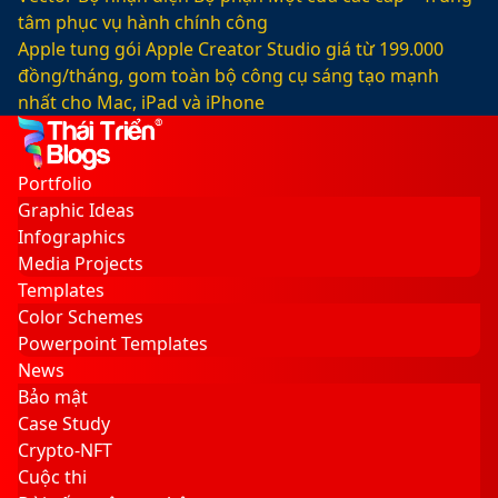
tâm phục vụ hành chính công
Apple tung gói Apple Creator Studio giá từ 199.000
đồng/tháng, gom toàn bộ công cụ sáng tạo mạnh
nhất cho Mac, iPad và iPhone
Facebook
X
LinkedIn
YouTube
Google
Sidebar
Switch
Play
skin
Portfolio
Graphic Ideas
Infographics
Media Projects
Templates
Color Schemes
Powerpoint Templates
News
Bảo mật
Case Study
Crypto-NFT
Cuộc thi