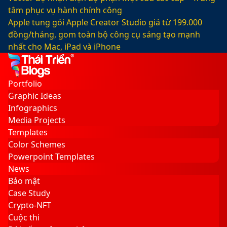
tâm phục vụ hành chính công
Apple tung gói Apple Creator Studio giá từ 199.000
đồng/tháng, gom toàn bộ công cụ sáng tạo mạnh
nhất cho Mac, iPad và iPhone
Facebook
X
LinkedIn
YouTube
Google
Sidebar
Switch
Play
skin
Portfolio
Graphic Ideas
Infographics
Media Projects
Templates
Color Schemes
Powerpoint Templates
News
Bảo mật
Case Study
Crypto-NFT
Cuộc thi