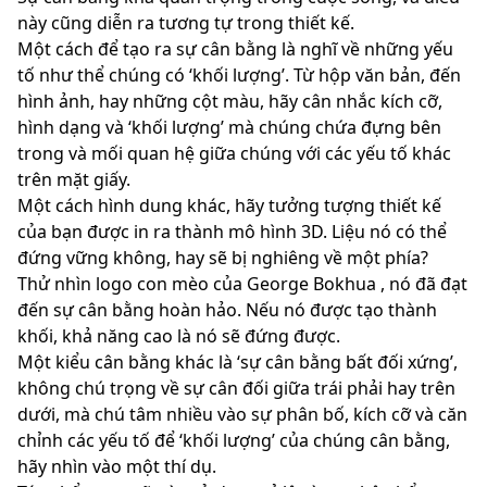
này cũng diễn ra tương tự trong thiết kế.
Một cách để tạo ra sự cân bằng là nghĩ về những yếu
tố như thể chúng có ‘khối lượng’. Từ hộp văn bản, đến
hình ảnh, hay những cột màu, hãy cân nhắc kích cỡ,
hình dạng và ‘khối lượng’ mà chúng chứa đựng bên
trong và mối quan hệ giữa chúng với các yếu tố khác
trên mặt giấy.
Một cách hình dung khác, hãy tưởng tượng thiết kế
của bạn được in ra thành mô hình 3D. Liệu nó có thể
đứng vững không, hay sẽ bị nghiêng về một phía?
Thử nhìn logo con mèo của George Bokhua , nó đã đạt
đến sự cân bằng hoàn hảo. Nếu nó được tạo thành
khối, khả năng cao là nó sẽ đứng được.
Một kiểu cân bằng khác là ‘sự cân bằng bất đối xứng’,
không chú trọng về sự cân đối giữa trái phải hay trên
dưới, mà chú tâm nhiều vào sự phân bố, kích cỡ và căn
chỉnh các yếu tố để ‘khối lượng’ của chúng cân bằng,
hãy nhìn vào một thí dụ.