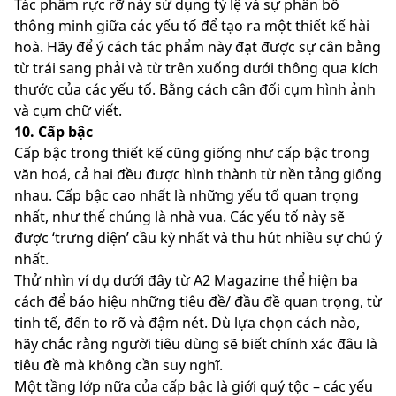
Tác phẩm rực rỡ này sử dụng tỷ lệ và sự phân bổ
thông minh giữa các yếu tố để tạo ra một thiết kế hài
hoà. Hãy để ý cách tác phẩm này đạt được sự cân bằng
từ trái sang phải và từ trên xuống dưới thông qua kích
thước của các yếu tố. Bằng cách cân đối cụm hình ảnh
và cụm chữ viết.
10. Cấp bậc
Cấp bậc trong thiết kế cũng giống như cấp bậc trong
văn hoá, cả hai đều được hình thành từ nền tảng giống
nhau. Cấp bậc cao nhất là những yếu tố quan trọng
nhất, như thể chúng là nhà vua. Các yếu tố này sẽ
được ‘trưng diện’ cầu kỳ nhất và thu hút nhiều sự chú ý
nhất.
Thử nhìn ví dụ dưới đây từ A2 Magazine thể hiện ba
cách để báo hiệu những tiêu đề/ đầu đề quan trọng, từ
tinh tế, đến to rõ và đậm nét. Dù lựa chọn cách nào,
hãy chắc rằng người tiêu dùng sẽ biết chính xác đâu là
tiêu đề mà không cần suy nghĩ.
Một tầng lớp nữa của cấp bậc là giới quý tộc – các yếu