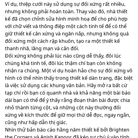
Ví dụ, thiệp cưới này sử dụng sự đối xứng rất nhiều,
nhưng không phải hoàn toàn. Thay vào đó, nhà thiết
kế đã chọn chỉnh sửa hình minh hoạ để cho phù hợp
với chữ viết và thông điệp một cách tinh tế để có thể
giữ thiết kế cân xứng và ngăn nắp, nhưng không quá
đối xứng một cách rập khuôn, tạo ra một thiết kế
thanh nhã, lãng mạn và cân đối.
Đối xứng không phải lúc nào cũng dễ thấy, đôi lúc
chúng khá tinh tế, đôi lúc thậm chí bạn còn không
nhận ra chúng. Một ví dụ hoàn hảo cho sự đối xứng vô
hình có thể nhìn thấy trong thiết kế dàn trang, đặc biệt
là việc sử dụng các khung văn bản. Hãy mở ra bất cứ
tạp chí rồi bạn có quanh nhà và khả năng một bài báo
dài bạn có thể để ý thấy rằng đoạn thân bài được chia
nhỏ thành từng cột, và những cột này thường đối
xứng về kích thước để giữ mọi thứ dễ đọc, ngay ngắn,
cũng như hấp dẫn thị giác.
Nhìn thử bản báo cáo hằng năm thiết kế bởi Brighten
the Corners và Anish Kapoor đã kéo sự chú ý vào tính