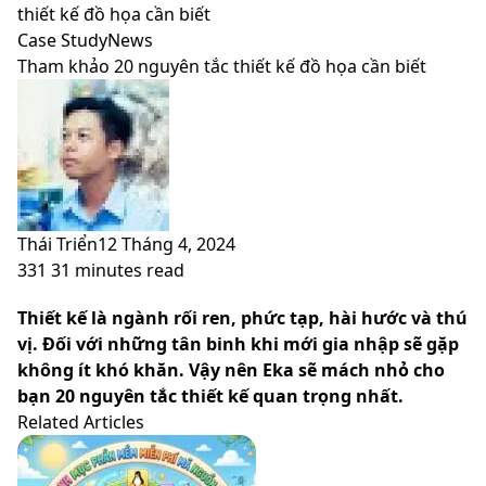
skin
thiết kế đồ họa cần biết
Case Study
News
Tham khảo 20 nguyên tắc thiết kế đồ họa cần biết
Thái Triển
12 Tháng 4, 2024
331
31 minutes read
Facebook
X
LinkedIn
Pinterest
Messenger
Messenger
WhatsApp
Telegram
Viber
Share
Print
Thiết kế là ngành rối ren, phức tạp, hài hước và thú
via
vị. Đối với những tân binh khi mới gia nhập sẽ gặp
Email
không ít khó khăn. Vậy nên Eka sẽ mách nhỏ cho
bạn 20 nguyên tắc thiết kế quan trọng nhất.
Related Articles