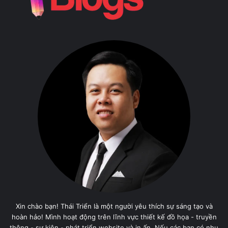
Xin chào bạn! Thái Triển là một người yêu thích sự sáng tạo và
hoàn hảo! Mình hoạt động trên lĩnh vực thiết kế đồ họa - truyền
thông - sự kiện - phát triển website và in ấn. Nếu các bạn có nhu