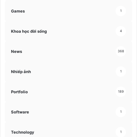
Games
1
Khoa học đời sống
4
News
368
Nhiếp ảnh
1
Portfolio
189
Software
1
Technology
1