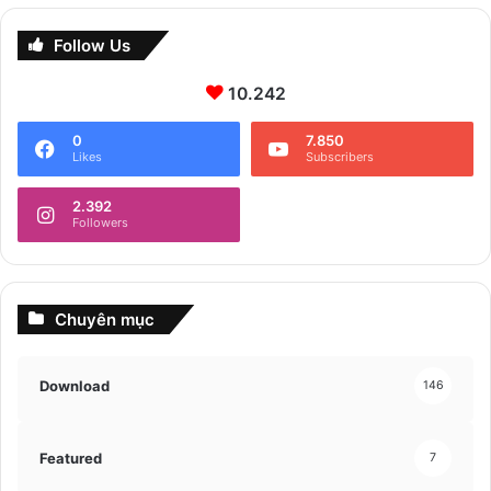
Follow Us
10.242
0
7.850
Likes
Subscribers
2.392
Followers
Chuyên mục
Download
146
Featured
7