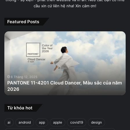
cầu xin cứ liên hệ nha! Xin cảm ơn!
Featured Posts
PANTONE
11-
4201
Cloud
Dancer,
Màu
sắc
của
8 Tháng 12, 2025
PANTONE 11-4201 Cloud Dancer, Màu sắc của năm
năm
2026
2026
Từ khóa hot
ai
android
app
apple
covid19
design