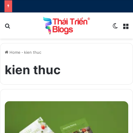
Search for
Switch
M
Home
-
kien thuc
kien thuc