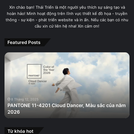
Xin chào bạn! Thái Triển là một người yêu thích sự sáng tạo và
hoàn hảo! Mình hoạt động trên lĩnh vực thiết kế đồ họa - truyền
thông - sự kiện - phát triển website và in ấn. Nếu các bạn có nhu
cầu xin cứ liên hệ nha! Xin cảm ơn!
Featured Posts
PANTONE
11-
4201
Cloud
Dancer,
Màu
sắc
của
8 Tháng 12, 2025
PANTONE 11-4201 Cloud Dancer, Màu sắc của năm
năm
2026
2026
Từ khóa hot