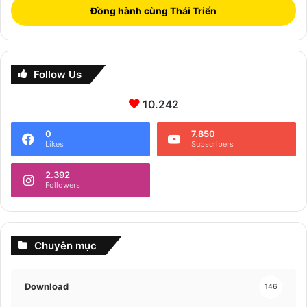
Đồng hành cùng Thái Triển
Follow Us
10.242
0
7.850
Likes
Subscribers
2.392
Followers
Chuyên mục
Download
146