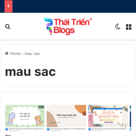
Search for
Switch
M
Home
-
mau sac
mau sac