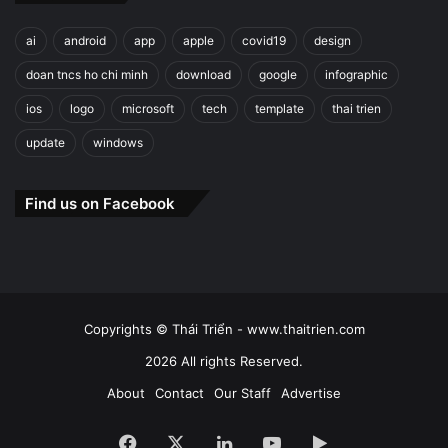
ai
android
app
apple
covid19
design
doan tncs ho chi minh
download
google
infographic
ios
logo
microsoft
tech
template
thai trien
update
windows
Find us on Facebook
Copyrights © Thái Triển - www.thaitrien.com
2026 All rights Reserved.
About
Contact
Our Staff
Advertise
Facebook
X
LinkedIn
YouTube
Google