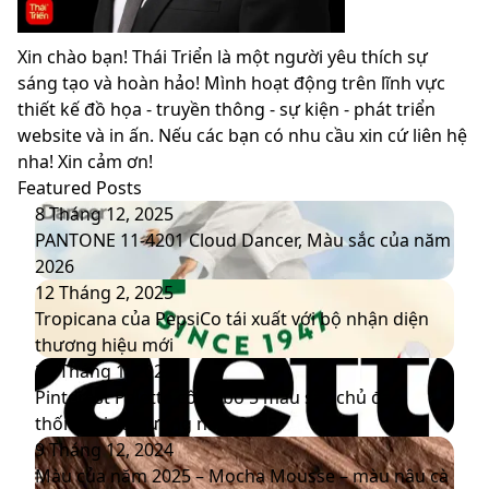
Xin chào bạn! Thái Triển là một người yêu thích sự
sáng tạo và hoàn hảo! Mình hoạt động trên lĩnh vực
thiết kế đồ họa - truyền thông - sự kiện - phát triển
website và in ấn. Nếu các bạn có nhu cầu xin cứ liên hệ
nha! Xin cảm ơn!
Featured Posts
PANTONE
8 Tháng 12, 2025
11-
PANTONE 11-4201 Cloud Dancer, Màu sắc của năm
4201
2026
Cloud
Tropicana
12 Tháng 2, 2025
Dancer,
của
Tropicana của PepsiCo tái xuất với bộ nhận diện
Màu
PepsiCo
thương hiệu mới
sắc
tái
Pinterest
20 Tháng 1, 2025
của
xuất
Palette
Pinterest Palette công bố 5 màu sắc chủ đạo
năm
với
công
thống trị xu hướng năm 2025
2026
bộ
bố
Màu
9 Tháng 12, 2024
nhận
5
của
Màu của năm 2025 – Mocha Mousse – màu nâu cà