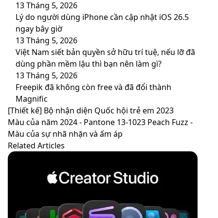
13 Tháng 5, 2026
Lý do người dùng iPhone cần cập nhật iOS 26.5
ngay bây giờ
13 Tháng 5, 2026
Việt Nam siết bản quyền sở hữu trí tuệ, nếu lỡ đã
dùng phần mềm lậu thì bạn nên làm gì?
13 Tháng 5, 2026
Freepik đã không còn free và đã đổi thành
Magnific
[Thiết
[Thiết kế] Bộ nhận diện Quốc hội trẻ em 2023
kế]
Màu
Màu của năm 2024 - Pantone 13-1023 Peach Fuzz -
Bộ
của
Màu của sự nhã nhặn và ấm áp
nhận
năm
Related Articles
diện
2024
Quốc
-
hội
Pantone
trẻ
13-
em
1023
2023
Peach