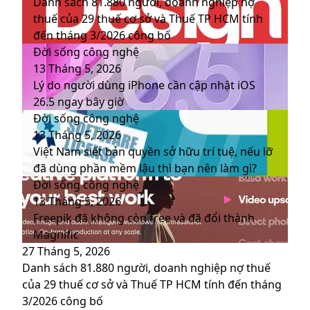
Danh sách 81.880‬ người, doanh nghiệp nợ
thuế của 29 thuế cơ sở và Thuế TP HCM tính
đến tháng 3/2026 công bố
Đời sống công nghệ
13 Tháng 5, 2026
Lý do người dùng iPhone cần cập nhật iOS
26.5 ngay bây giờ
Đời sống công nghệ
13 Tháng 5, 2026
Việt Nam siết bản quyền sở hữu trí tuệ, nếu lỡ
đã dùng phần mềm lậu thì bạn nên làm gì?
Đời sống công nghệ
13 Tháng 5, 2026
Freepik đã không còn free và đã đổi thành
Magnific
27 Tháng 5, 2026
Danh sách 81.880‬ người, doanh nghiệp nợ thuế
của 29 thuế cơ sở và Thuế TP HCM tính đến tháng
3/2026 công bố