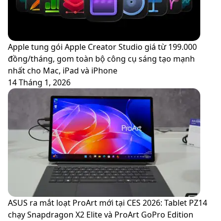
Fuzz
-
Màu
của
Apple tung gói Apple Creator Studio giá từ 199.000
sự
đồng/tháng, gom toàn bộ công cụ sáng tạo mạnh
nhã
nhất cho Mac, iPad và iPhone
nhặn
14 Tháng 1, 2026
và
ấm
áp
ASUS ra mắt loạt ProArt mới tại CES 2026: Tablet PZ14
chạy Snapdragon X2 Elite và ProArt GoPro Edition