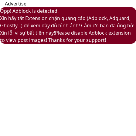
Advertise
áp
Facebook
Pinterest
Messenger
Messenger
Viber
Back
Close
Facebook
X
LinkedIn
YouTube
Google
Opp! Adblock is detected!
to
Play
Xin hãy tắt Extension chặn quảng cáo (Adblock, Adguard,
top
Ghostly...) để xem đầy đủ hình ảnh! Cảm ơn bạn đã ủng hộ!
button
Xin lỗi vì sự bất tiện này!Please disable Adblock extension
to view post images! Thanks for your support!