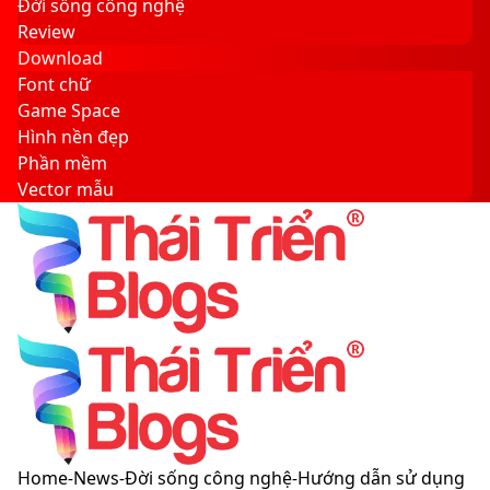
Đời sống công nghệ
Review
Download
Font chữ
Game Space
Hình nền đẹp
Phần mềm
Vector mẫu
Sidebar
Search
for
Menu
Switch
Home
-
News
-
Đời sống công nghệ
-
Hướng dẫn sử dụng