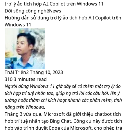
skin
trợ lý ảo tích hợp A.I Copilot trên Windows 11
Đời sống công nghệ
News
Hướng dẫn sử dụng trợ lý ảo tích hợp A.I Copilot trên
Windows 11
Thái Triển
2 Tháng 10, 2023
310
3 minutes read
Facebook
X
LinkedIn
Pinterest
Messenger
Messenger
WhatsApp
Telegram
Viber
Share
Print
Người dùng Windows 11 giờ đây sẽ có thêm một trợ lý ảo
via
tích hợp trí tuệ nhân tạo, giúp họ trả lời các câu hỏi, lên ý
Email
tưởng hoặc thậm chí kích hoạt nhanh các phần mềm, tính
năng trên Windows.
Tháng 3 vừa qua, Microsoft đã giới thiệu chatbot tích
hợp trí tuệ nhân tạo Bing Chat. Công cụ này được tích
hợp vào trình duyệt Edge của Microsoft, cho phép trả