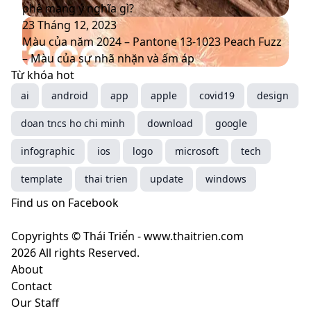
diện
màu
năm
phê mang ý nghĩa gì?
thương
sắc
2025
Màu
23 Tháng 12, 2023
hiệu
chủ
–
của
Màu của năm 2024 – Pantone 13-1023 Peach Fuzz
mới
đạo
Mocha
năm
– Màu của sự nhã nhặn và ấm áp
thống
Mousse
2024
Từ khóa hot
trị
–
–
ai
android
app
apple
covid19
design
xu
màu
Pantone
doan tncs ho chi minh
hướng
nâu
13-
download
google
năm
cà
1023
infographic
ios
logo
microsoft
tech
2025
phê
Peach
mang
Fuzz
template
thai trien
update
windows
ý
–
Find us on Facebook
nghĩa
Màu
gì?
của
Copyrights © Thái Triển - www.thaitrien.com
sự
2026 All rights Reserved.
nhã
About
nhặn
Contact
và
Our Staff
ấm