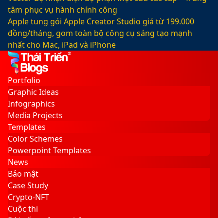
tâm phục vụ hành chính công
Apple tung gói Apple Creator Studio giá từ 199.000
đồng/tháng, gom toàn bộ công cụ sáng tạo mạnh
nhất cho Mac, iPad và iPhone
Facebook
X
LinkedIn
YouTube
Google
Sidebar
Switch
Play
skin
Portfolio
Graphic Ideas
Infographics
Media Projects
Templates
Color Schemes
Powerpoint Templates
News
Bảo mật
Case Study
Crypto-NFT
Cuộc thi