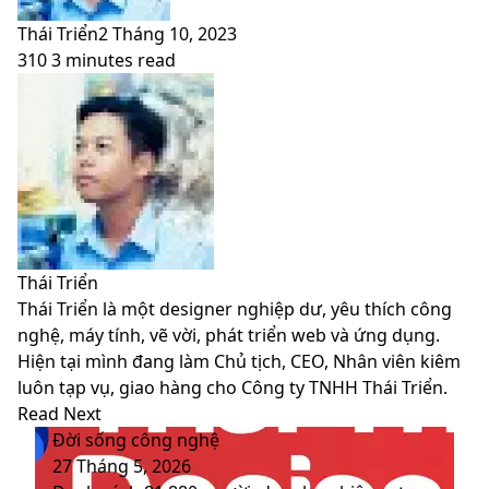
Thái Triển
2 Tháng 10, 2023
310
3 minutes read
Facebook
X
LinkedIn
Pinterest
Messenger
Messenger
WhatsApp
Telegram
Viber
Share
Print
Facebook
X
LinkedIn
Pinterest
Messenger
Messenger
WhatsApp
Telegram
Viber
Share
Print
via
via
Email
Email
Thái Triển
Thái Triển là một designer nghiệp dư, yêu thích công
nghệ, máy tính, vẽ vời, phát triển web và ứng dụng.
Hiện tại mình đang làm Chủ tịch, CEO, Nhân viên kiêm
luôn tạp vụ, giao hàng cho Công ty TNHH Thái Triển.
Website
Facebook
LinkedIn
YouTube
Read Next
Đời sống công nghệ
27 Tháng 5, 2026