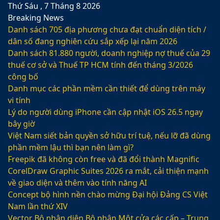
Thứ Sáu , 7 Tháng 8 2026
Breaking News
Danh sách 705 địa phương chưa đạt chuẩn diện tích /
dân số đang nghiên cứu sắp xếp lại năm 2026
Danh sách 81.880‬ người, doanh nghiệp nợ thuế của 29
thuế cơ sở và Thuế TP HCM tính đến tháng 3/2026
công bố
Danh mục các phần mềm cần thiết để dùng trên máy
vi tính
Lý do người dùng iPhone cần cập nhật iOS 26.5 ngay
bây giờ
Việt Nam siết bản quyền sở hữu trí tuệ, nếu lỡ đã dùng
phần mềm lậu thì bạn nên làm gì?
Freepik đã không còn free và đã đổi thành Magnific
CorelDraw Graphic Suites 2026 ra mắt, cải thiện mạnh
về giao diện và thêm vào tính năng AI
Concept bộ hình nền chào mừng Đại hội Đảng CS Việt
Nam lần thứ XIV
Vector Bộ nhận diện Bộ phận Một cửa các cấp – Trung