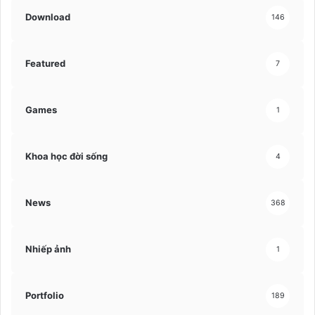
Download
146
Featured
7
Games
1
Khoa học đời sống
4
News
368
Nhiếp ảnh
1
Portfolio
189