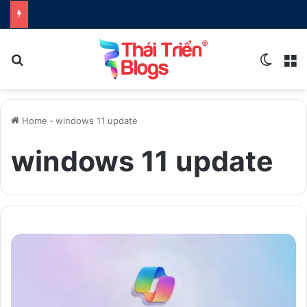
Search for
Switch
M
Home
-
windows 11 update
windows 11 update