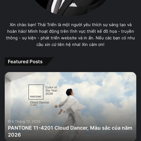
Xin chào bạn! Thái Triển là một người yêu thích sự sáng tạo và
hoàn hảo! Mình hoạt động trên lĩnh vực thiết kế đồ họa - truyền
thông - sự kiện - phát triển website và in ấn. Nếu các bạn có nhu
cầu xin cứ liên hệ nha! Xin cảm ơn!
Featured Posts
PANTONE
11-
4201
Cloud
Dancer,
Màu
sắc
của
8 Tháng 12, 2025
PANTONE 11-4201 Cloud Dancer, Màu sắc của năm
năm
2026
2026