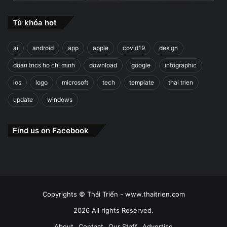
Từ khóa hot
ai
android
app
apple
covid19
design
doan tncs ho chi minh
download
google
infographic
ios
logo
microsoft
tech
template
thai trien
update
windows
Find us on Facebook
Copyrights © Thái Triển - www.thaitrien.com
2026 All rights Reserved.
About
Contact
Our Staff
Advertise