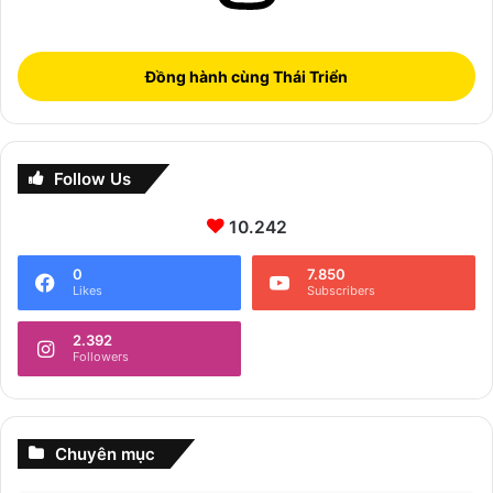
Đồng hành cùng Thái Triển
Follow Us
10.242
0
7.850
Likes
Subscribers
2.392
Followers
Chuyên mục