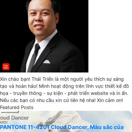
Xin chào bạn! Thái Triển là một người yêu thích sự sáng
tạo và hoàn hảo! Mình hoạt động trên lĩnh vực thiết kế đồ
họa - truyền thông - sự kiện - phát triển website và in ấn.
Nếu các bạn có nhu cầu xin cứ liên hệ nha! Xin cảm ơn!
Featured Posts
PANTONE
8 Tháng 12, 2025
11-
PANTONE 11-4201 Cloud Dancer, Màu sắc của
4201