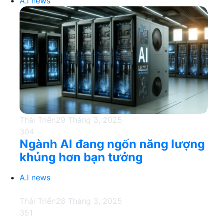
A.I news
Thái Triển
29 Tháng 3, 2025
304
Ngành AI đang ngốn năng lượng
khủng hơn bạn tưởng
A.I news
Thái Triển
28 Tháng 3, 2025
351