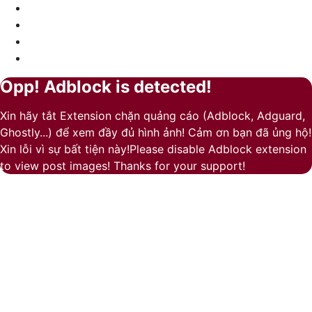
X
LinkedIn
YouTube
Google
Play
Opp! Adblock is detected!
Back
Close
to
Xin hãy tắt Extension chặn quảng cáo (Adblock, Adguard,
top
Ghostly...) để xem đầy đủ hình ảnh! Cảm ơn bạn đã ủng hộ!
button
Xin lỗi vì sự bất tiện này!Please disable Adblock extension
to view post images! Thanks for your support!