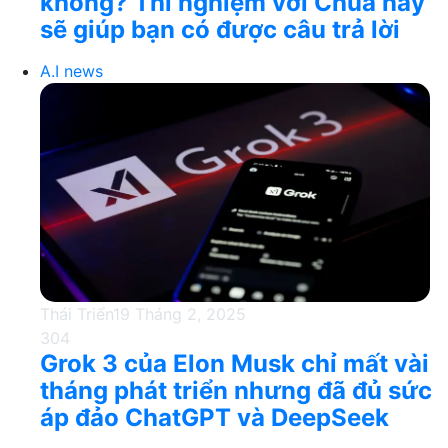
không? Thí nghiệm với Chúa này
sẽ giúp bạn có được câu trả lời
A.I news
Thái Triển
19 Tháng 2, 2025
304
Grok 3 của Elon Musk chỉ mất vài
tháng phát triển nhưng đã đủ sức
áp đảo ChatGPT và DeepSeek