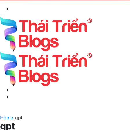
Search
for
Menu
Switch
skin
Home
-
gpt
gpt