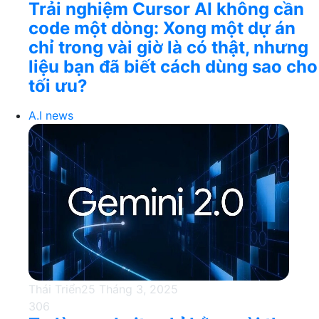
Trải nghiệm Cursor AI không cần
code một dòng: Xong một dự án
chỉ trong vài giờ là có thật, nhưng
liệu bạn đã biết cách dùng sao cho
tối ưu?
A.I news
Thái Triển
25 Tháng 3, 2025
306