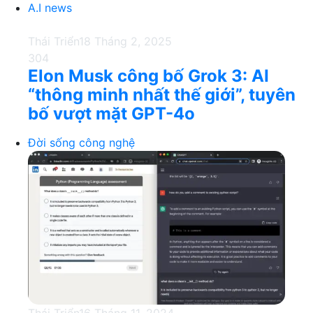
A.I news
Thái Triển
18 Tháng 2, 2025
304
Elon Musk công bố Grok 3: AI
“thông minh nhất thế giới”, tuyên
bố vượt mặt GPT-4o
Đời sống công nghệ