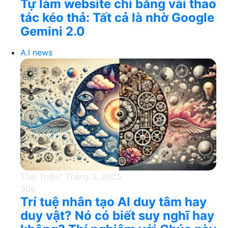
Tự làm website chỉ bằng vài thao
tác kéo thả: Tất cả là nhờ Google
Gemini 2.0
A.I news
Thái Triển
7 Tháng 3, 2025
306
Trí tuệ nhân tạo AI duy tâm hay
duy vật? Nó có biết suy nghĩ hay