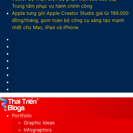
Trung tâm phục vụ hành chính công
Apple tung gói Apple Creator Studio giá từ 199.000
đồng/tháng, gom toàn bộ công cụ sáng tạo mạnh
nhất cho Mac, iPad và iPhone
Facebook
X
LinkedIn
YouTube
Google
Play
Sidebar
Switch
skin
Portfolio
Graphic Ideas
Infographics