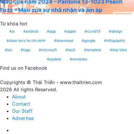
Màu của năm 2024 – Pantone 13-1023 Peach
năm
–
hướng
Fuzz – Màu của sự nhã nhặn và ấm áp
2024
màu
năm
–
nâu
2025
Từ khóa hot
Pantone
cà
13-
ai
android
app
apple
covid19
design
phê
1023
mang
doan tncs ho chi minh
download
google
infographic
Peach
ý
ios
logo
microsoft
tech
template
thai trien
Fuzz
nghĩa
update
windows
–
gì?
Màu
Find us on Facebook
của
sự
Copyrights © Thái Triển - www.thaitrien.com
nhã
2026 All rights Reserved.
nhặn
About
và
Contact
ấm
Our Staff
áp
Advertise
Facebook