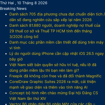
Thứ Hai , 10 Tháng 8 2026
Breaking News
Danh sách 705 địa phương chưa đạt chuẩn diện tích /
dân số đang nghiên cứu sắp xếp lại năm 2026
Danh sách 81.880‬ người, doanh nghiệp nợ thuế của
29 thuế cơ sở và Thuế TP HCM tính đến tháng
3/2026 công bố
Danh mục các phần mềm cần thiết để dùng trên máy
vi tính
Lý do người dùng iPhone cần cập nhật iOS 26.5 ngay
bây giờ
Việt Nam siết bản quyền sở hữu trí tuệ, nếu lỡ đã
dùng phần mềm lậu thì bạn nên làm gì?
Freepik đã không còn free và đã đổi thành Magnific
CorelDraw Graphic Suites 2026 ra mắt, cải thiện
mạnh về giao diện và thêm vào tính năng AI
Concept bộ hình nền chào mừng Đại hội Đảng CS
Việt Nam lần thứ XIV
Vector Bộ nhận diện Bộ phận Một cửa các cấp –