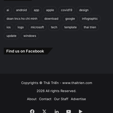
ai
android
app
apple
covid19
design
doan tncs ho chi minh
download
google
infographic
ios
logo
microsoft
tech
template
thai trien
update
windows
Find us on Facebook
Copyrights © Thái Triển - www.thaitrien.com
2026 All rights Reserved.
About
Contact
Our Staff
Advertise
Facebook
X
LinkedIn
YouTube
Google