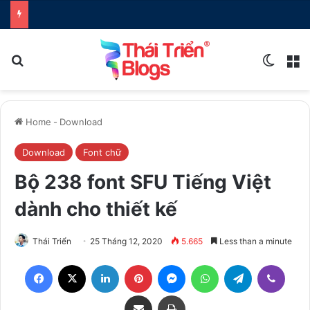
Search for
Switch
M
Home
-
Download
Download
Font chữ
Bộ 238 font SFU Tiếng Việt
dành cho thiết kế
Thái Triển
25 Tháng 12, 2020
5.665
Less than a minute
Facebook
X
LinkedIn
Pinterest
Messenger
WhatsApp
Telegram
Viber
Share via Email
Print