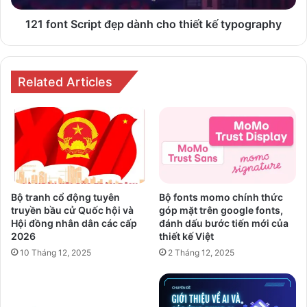
typography
121 font Script đẹp dành cho thiết kế typography
Related Articles
Bộ tranh cổ động tuyên
Bộ fonts momo chính thức
truyền bầu cử Quốc hội và
góp mặt trên google fonts,
Hội đồng nhân dân các cấp
đánh dấu bước tiến mới của
2026
thiết kế Việt
10 Tháng 12, 2025
2 Tháng 12, 2025