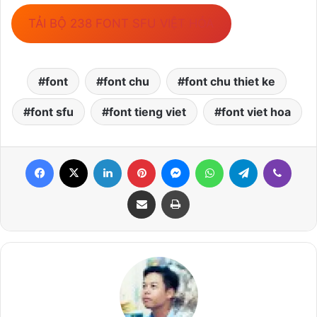
TẢI BỘ 238 FONT SFU VIỆT HÓA
font
font chu
font chu thiet ke
font sfu
font tieng viet
font viet hoa
Facebook
X
LinkedIn
Pinterest
Messenger
WhatsApp
Telegram
Viber
Share via Email
Print