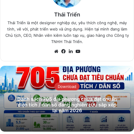
Thái Triển
Thái Triển là một designer nghiệp dư, yêu thích công nghệ, máy
tính, vẽ vời, phát triển web và ứng dụng. Hiện tại mình đang làm
Chủ tịch, CEO, Nhân viên kiêm luôn tạp vụ, giao hàng cho Công ty
TNHH Thái Triển.
Website
Facebook
LinkedIn
YouTube
Download
Danh sách 705 địa phương chưa đạt chuẩn
diện tích / dân số đang nghiên cứu sắp xếp
lại năm 2026