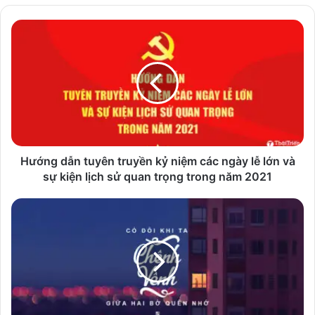
Hướng
dẫn
tuyên
truyền
kỷ
niệm
các
ngày
lễ
lớn
Hướng dẫn tuyên truyền kỷ niệm các ngày lễ lớn và
và
sự kiện lịch sử quan trọng trong năm 2021
sự
kiện
121
lịch
font
sử
Script
quan
đẹp
trọng
dành
trong
cho
năm
thiết
2021
kế