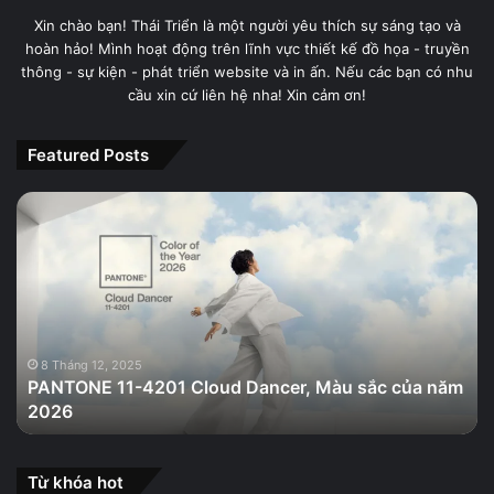
Xin chào bạn! Thái Triển là một người yêu thích sự sáng tạo và
hoàn hảo! Mình hoạt động trên lĩnh vực thiết kế đồ họa - truyền
thông - sự kiện - phát triển website và in ấn. Nếu các bạn có nhu
cầu xin cứ liên hệ nha! Xin cảm ơn!
Featured Posts
PANTONE
11-
4201
Cloud
Dancer,
Màu
sắc
của
8 Tháng 12, 2025
PANTONE 11-4201 Cloud Dancer, Màu sắc của năm
năm
2026
2026
Từ khóa hot