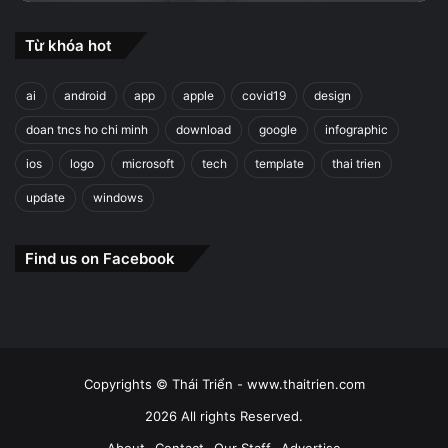
Từ khóa hot
ai
android
app
apple
covid19
design
doan tncs ho chi minh
download
google
infographic
ios
logo
microsoft
tech
template
thai trien
update
windows
Find us on Facebook
Copyrights © Thái Triển - www.thaitrien.com
2026 All rights Reserved.
About
Contact
Our Staff
Advertise