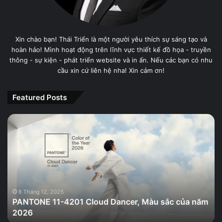
Xin chào bạn! Thái Triển là một người yêu thích sự sáng tạo và
hoàn hảo! Mình hoạt động trên lĩnh vực thiết kế đồ họa - truyền
thông - sự kiện - phát triển website và in ấn. Nếu các bạn có nhu
cầu xin cứ liên hệ nha! Xin cảm ơn!
Featured Posts
PANTONE
11-
4201
Cloud
Dancer,
Màu
sắc
của
8 Tháng 12, 2025
PANTONE 11-4201 Cloud Dancer, Màu sắc của năm
năm
2026
2026