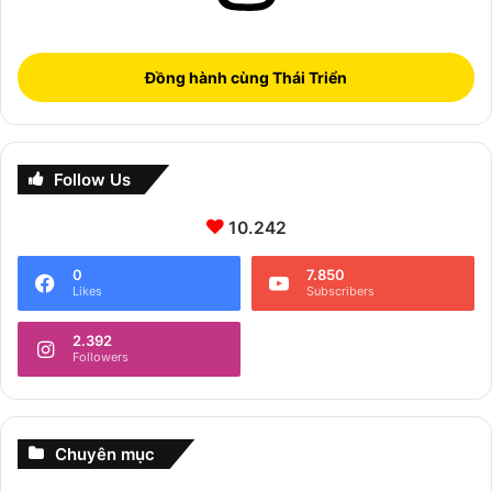
Đồng hành cùng Thái Triển
Follow Us
10.242
0
7.850
Likes
Subscribers
2.392
Followers
Chuyên mục