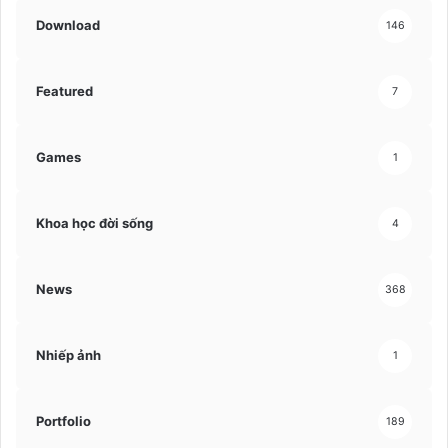
Download
146
Featured
7
Games
1
Khoa học đời sống
4
News
368
Nhiếp ảnh
1
Portfolio
189