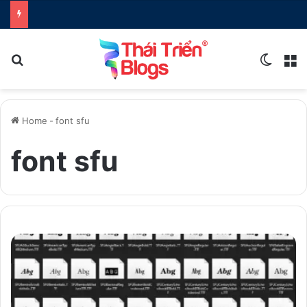
Search for
Switch
M
Home
-
font sfu
font sfu