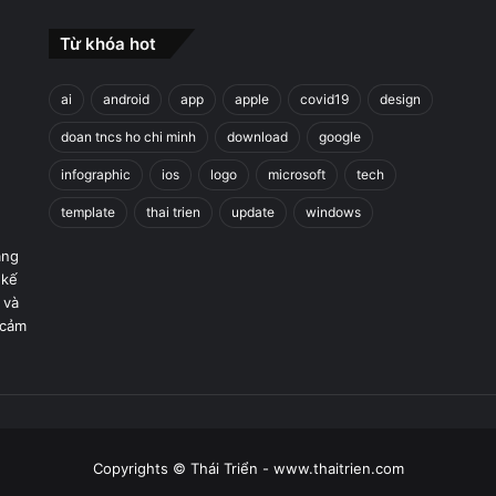
Từ khóa hot
ai
android
app
apple
covid19
design
doan tncs ho chi minh
download
google
infographic
ios
logo
microsoft
tech
template
thai trien
update
windows
áng
 kế
 và
 cảm
Copyrights © Thái Triển - www.thaitrien.com