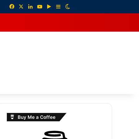
Facebook
X
LinkedIn
YouTube
Google Play
Sidebar
Switch skin
debar
Buy Me a Coffee