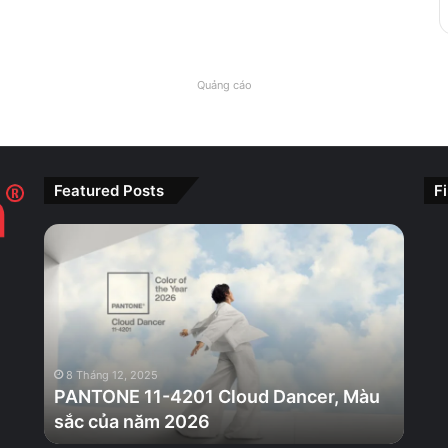
Quảng cáo
Featured Posts
F
PANTONE
11-
4201
Cloud
Dancer,
Màu
sắc
8 Tháng 12, 2025
của
PANTONE 11-4201 Cloud Dancer, Màu
năm
sắc của năm 2026
2026