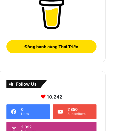
Đồng hành cùng Thái Triển
Follow Us
10.242
0
7.850
Likes
Subscribers
2.392