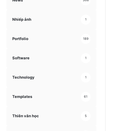
News
368
Nhiếp ảnh
1
Portfolio
189
Software
1
Technology
1
Templates
61
Thiên văn học
5