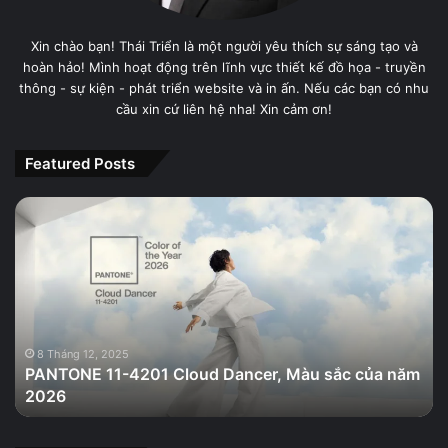
Xin chào bạn! Thái Triển là một người yêu thích sự sáng tạo và
hoàn hảo! Mình hoạt động trên lĩnh vực thiết kế đồ họa - truyền
thông - sự kiện - phát triển website và in ấn. Nếu các bạn có nhu
cầu xin cứ liên hệ nha! Xin cảm ơn!
Featured Posts
PANTONE
11-
4201
Cloud
Dancer,
Màu
sắc
của
8 Tháng 12, 2025
PANTONE 11-4201 Cloud Dancer, Màu sắc của năm
năm
2026
2026