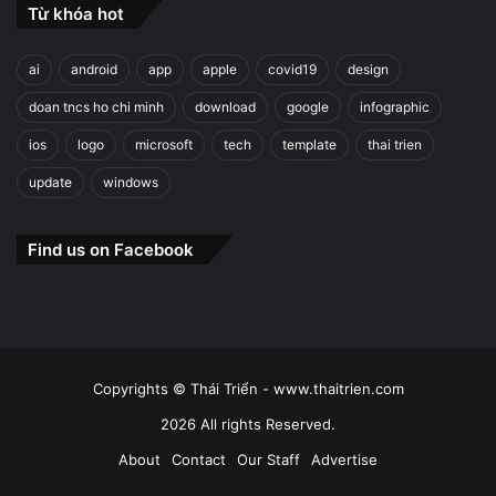
Từ khóa hot
ai
android
app
apple
covid19
design
doan tncs ho chi minh
download
google
infographic
ios
logo
microsoft
tech
template
thai trien
update
windows
Find us on Facebook
Copyrights © Thái Triển - www.thaitrien.com
2026 All rights Reserved.
About
Contact
Our Staff
Advertise