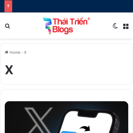
Search for
Switch
M
Home
-
X
X