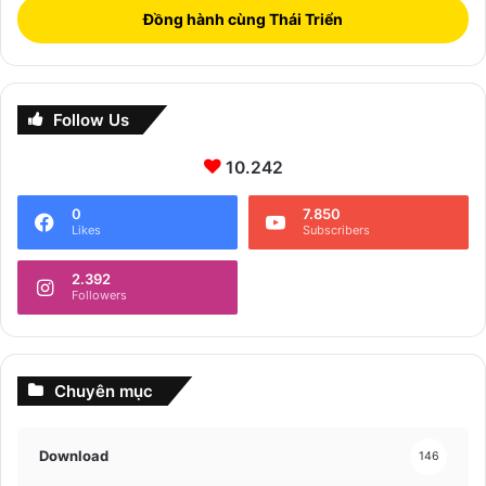
Đồng hành cùng Thái Triển
Follow Us
10.242
0
7.850
Likes
Subscribers
2.392
Followers
Chuyên mục
Download
146