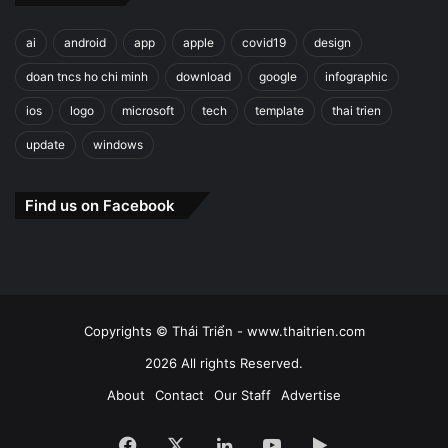
ai
android
app
apple
covid19
design
doan tncs ho chi minh
download
google
infographic
ios
logo
microsoft
tech
template
thai trien
update
windows
Find us on Facebook
Copyrights © Thái Triển - www.thaitrien.com
2026 All rights Reserved.
About
Contact
Our Staff
Advertise
Facebook
X
LinkedIn
YouTube
Google