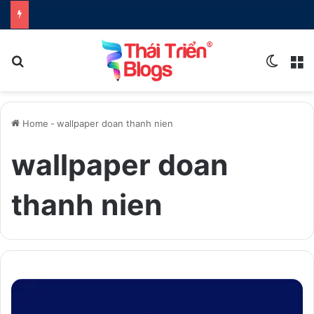
Search for
Switch
M
Home
-
wallpaper doan thanh nien
wallpaper doan
thanh nien