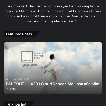
Xin chào bạn! Thái Triển là một người yêu thích sự sáng tạo và
hoàn hảo! Mình hoạt động trên lĩnh vực thiết kế đồ họa - truyền
thông - sự kiện - phát triển website và in ấn. Nếu các bạn có nhu
cầu xin cứ liên hệ nha! Xin cảm ơn!
Featured Posts
PANTONE
11-
4201
Cloud
Dancer,
Màu
sắc
của
8 Tháng 12, 2025
PANTONE 11-4201 Cloud Dancer, Màu sắc của năm
năm
2026
2026
Từ khóa hot