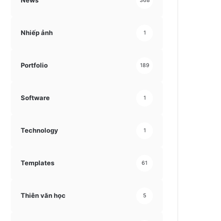
News
368
Nhiếp ảnh
1
Portfolio
189
Software
1
Technology
1
Templates
61
Thiên văn học
5