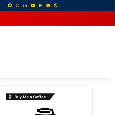
Facebook
X
LinkedIn
YouTube
Google Play
Sidebar
Switch skin
debar
Buy Me a Coffee