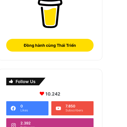
Đồng hành cùng Thái Triển
Follow Us
10.242
0
7.850
Likes
Subscribers
2.392