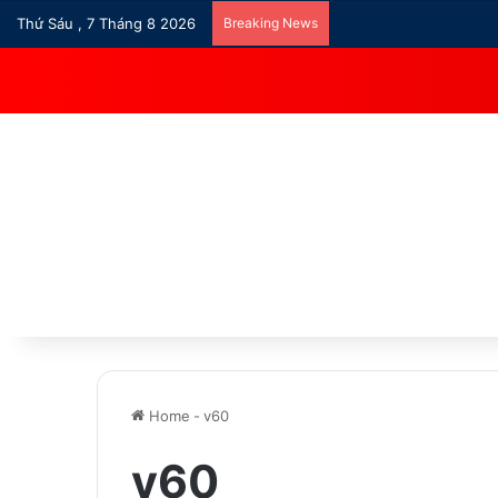
Thứ Sáu , 7 Tháng 8 2026
Breaking News
Home
-
v60
v60