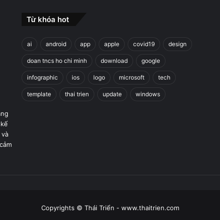
Từ khóa hot
ai
android
app
apple
covid19
design
doan tncs ho chi minh
download
google
infographic
ios
logo
microsoft
tech
template
thai trien
update
windows
áng
 kế
 và
 cảm
Copyrights © Thái Triển - www.thaitrien.com