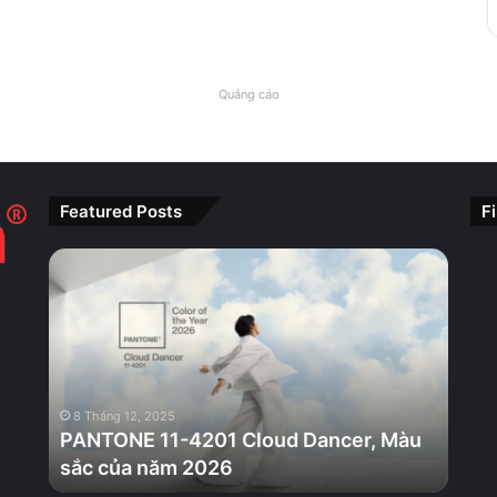
Quảng cáo
Featured Posts
F
PANTONE
11-
4201
Cloud
Dancer,
Màu
sắc
8 Tháng 12, 2025
của
PANTONE 11-4201 Cloud Dancer, Màu
năm
sắc của năm 2026
2026