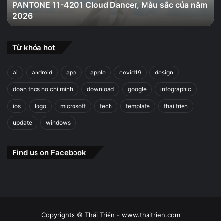
PANTONE 11-4201 Cloud Dancer, Màu sắc của năm
năm
2026
2026
Từ khóa hot
ai
android
app
apple
covid19
design
doan tncs ho chi minh
download
google
infographic
ios
logo
microsoft
tech
template
thai trien
update
windows
Find us on Facebook
Copyrights © Thái Triển - www.thaitrien.com