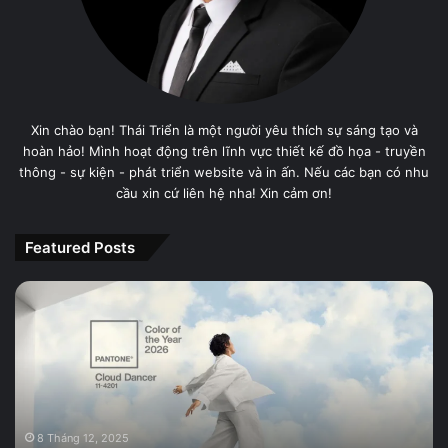
Xin chào bạn! Thái Triển là một người yêu thích sự sáng tạo và
hoàn hảo! Mình hoạt động trên lĩnh vực thiết kế đồ họa - truyền
thông - sự kiện - phát triển website và in ấn. Nếu các bạn có nhu
cầu xin cứ liên hệ nha! Xin cảm ơn!
Featured Posts
PANTONE
11-
4201
Cloud
Dancer,
Màu
sắc
của
8 Tháng 12, 2025