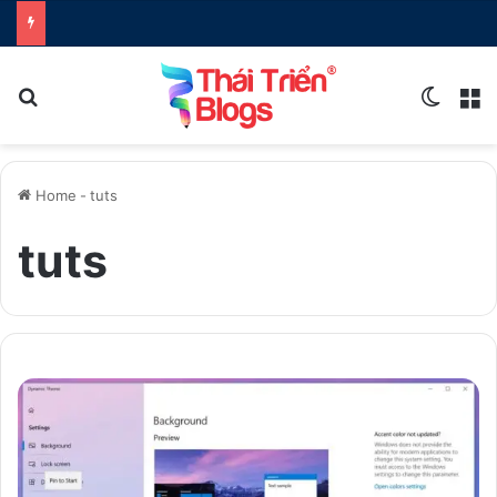
Search for
Switch
M
Home
-
tuts
tuts