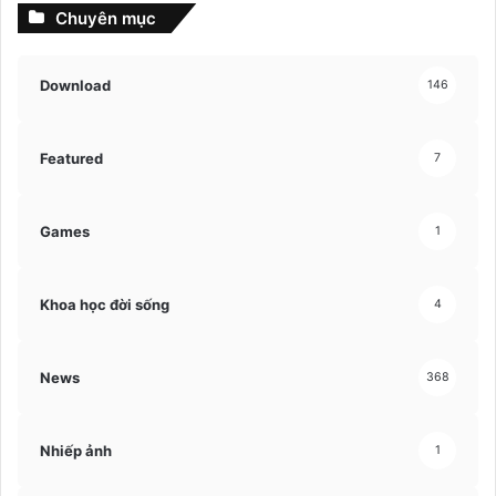
Chuyên mục
Download
146
Featured
7
Games
1
Khoa học đời sống
4
News
368
Nhiếp ảnh
1