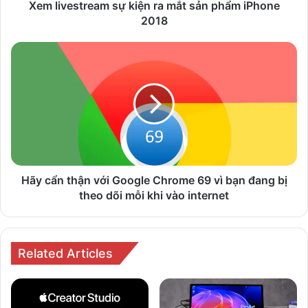
2018
Xem livestream sự kiện ra mắt sản phẩm iPhone
2018
Hãy
cẩn
thận
với
Google
Chrome
69
vì
bạn
đang
Hãy cẩn thận với Google Chrome 69 vì bạn đang bị
bị
theo dõi mỗi khi vào internet
theo
dõi
mỗi
khi
Related Articles
vào
internet