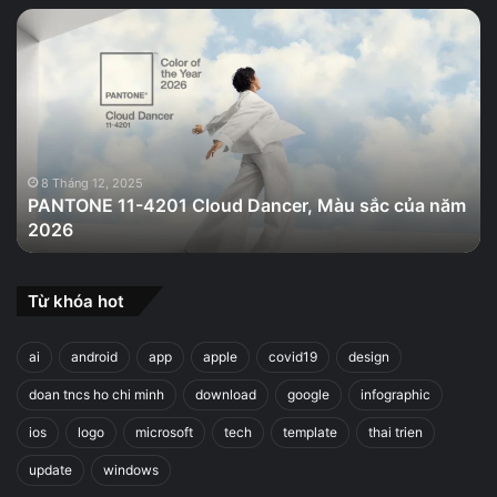
PANTONE
11-
4201
Cloud
Dancer,
Màu
sắc
của
8 Tháng 12, 2025
PANTONE 11-4201 Cloud Dancer, Màu sắc của năm
năm
2026
2026
Từ khóa hot
ai
android
app
apple
covid19
design
doan tncs ho chi minh
download
google
infographic
ios
logo
microsoft
tech
template
thai trien
update
windows