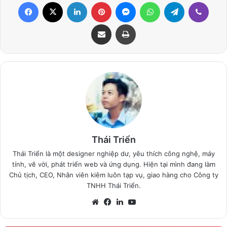
Facebook
X
LinkedIn
Pinterest
Messenger
WhatsApp
Telegram
Viber
Share via Email
Print
Thái Triển
Thái Triển là một designer nghiệp dư, yêu thích công nghệ, máy
tính, vẽ vời, phát triển web và ứng dụng. Hiện tại mình đang làm
Chủ tịch, CEO, Nhân viên kiêm luôn tạp vụ, giao hàng cho Công ty
TNHH Thái Triển.
Website
Facebook
LinkedIn
YouTube