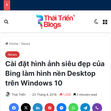
Search for
Switch
M
Home
-
News
News
Cài đặt hình ảnh siêu đẹp của
Bing làm hình nền Desktop
trên Windows 10
Thái Triển
23 Tháng 9, 2018
1.329
2 minutes read
Facebook
X
LinkedIn
Pinterest
Messenger
WhatsApp
Telegram
Viber