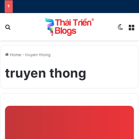
Search for
Switch
M
Home
-
truyen thong
truyen thong