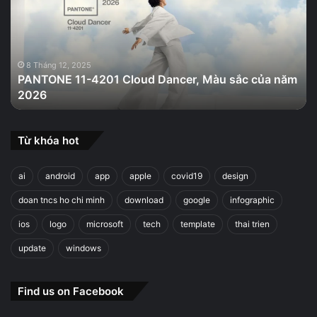
Cloud
Dancer,
Màu
sắc
của
8 Tháng 12, 2025
PANTONE 11-4201 Cloud Dancer, Màu sắc của năm
năm
2026
2026
Từ khóa hot
ai
android
app
apple
covid19
design
doan tncs ho chi minh
download
google
infographic
ios
logo
microsoft
tech
template
thai trien
update
windows
Find us on Facebook