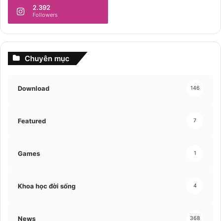
2.392
Followers
Chuyên mục
Download
146
Featured
7
Games
1
Khoa học đời sống
4
News
368