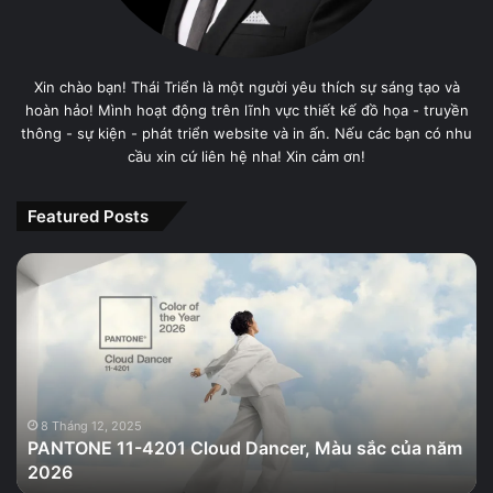
Xin chào bạn! Thái Triển là một người yêu thích sự sáng tạo và
hoàn hảo! Mình hoạt động trên lĩnh vực thiết kế đồ họa - truyền
thông - sự kiện - phát triển website và in ấn. Nếu các bạn có nhu
cầu xin cứ liên hệ nha! Xin cảm ơn!
Featured Posts
PANTONE
11-
4201
Cloud
Dancer,
Màu
sắc
của
8 Tháng 12, 2025
PANTONE 11-4201 Cloud Dancer, Màu sắc của năm
năm
2026
2026