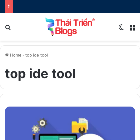
Search for
Switch
M
Home
-
top ide tool
top ide tool