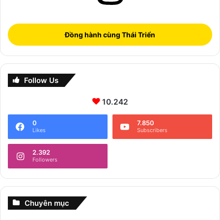
Đồng hành cùng Thái Triển
Follow Us
10.242
0
7.850
Likes
Subscribers
2.392
Followers
Chuyên mục