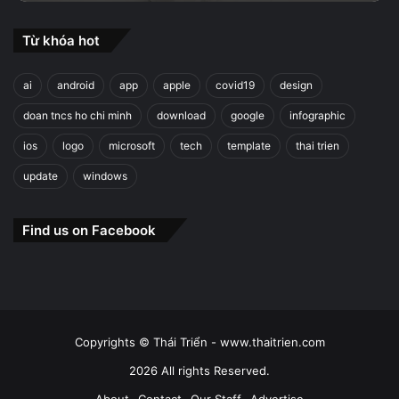
Từ khóa hot
ai
android
app
apple
covid19
design
doan tncs ho chi minh
download
google
infographic
ios
logo
microsoft
tech
template
thai trien
update
windows
Find us on Facebook
Copyrights © Thái Triển - www.thaitrien.com
2026 All rights Reserved.
About
Contact
Our Staff
Advertise