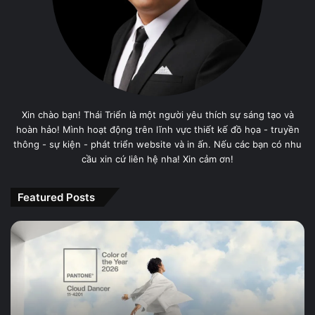
Xin chào bạn! Thái Triển là một người yêu thích sự sáng tạo và
hoàn hảo! Mình hoạt động trên lĩnh vực thiết kế đồ họa - truyền
thông - sự kiện - phát triển website và in ấn. Nếu các bạn có nhu
cầu xin cứ liên hệ nha! Xin cảm ơn!
Featured Posts
PANTONE
11-
4201
Cloud
Dancer,
Màu