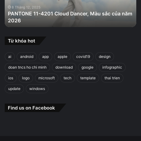
sắc
của
8 Tháng 12, 2025
PANTONE 11-4201 Cloud Dancer, Màu sắc của năm
năm
2026
2026
Từ khóa hot
ai
android
app
apple
covid19
design
doan tncs ho chi minh
download
google
infographic
ios
logo
microsoft
tech
template
thai trien
update
windows
Find us on Facebook