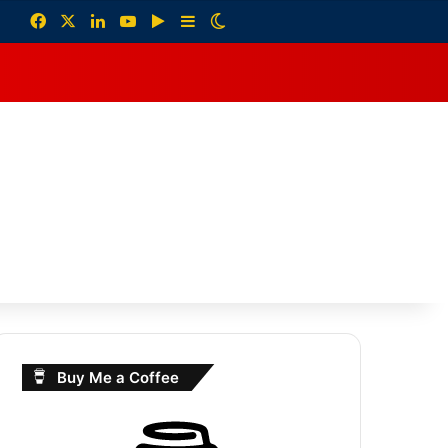
Facebook
X
LinkedIn
YouTube
Google Play
Sidebar
Switch skin
debar
Buy Me a Coffee