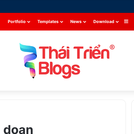
Si
Portfolio
Templates
News
Download
t doan