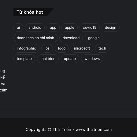
Từ khóa hot
ai
android
app
apple
covid19
design
doan tncs ho chi minh
download
google
infographic
ios
logo
microsoft
tech
template
thai trien
update
windows
áng
 kế
 và
 cảm
Copyrights © Thái Triển - www.thaitrien.com