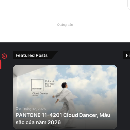
Quảng cáo
Featured Posts
F
PANTONE
11-
4201
Cloud
Dancer,
Màu
sắc
8 Tháng 12, 2025
của
PANTONE 11-4201 Cloud Dancer, Màu
năm
sắc của năm 2026
2026