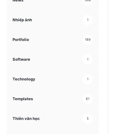
News
368
Nhiếp ảnh
1
Portfolio
189
Software
1
Technology
1
Templates
61
Thiên văn học
5