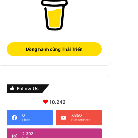
Đồng hành cùng Thái Triển
Follow Us
10.242
0
7.850
Likes
Subscribers
2.392