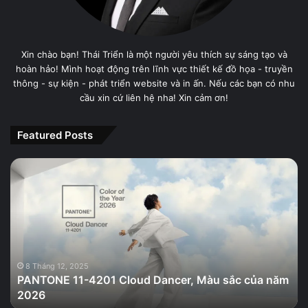
Xin chào bạn! Thái Triển là một người yêu thích sự sáng tạo và
hoàn hảo! Mình hoạt động trên lĩnh vực thiết kế đồ họa - truyền
thông - sự kiện - phát triển website và in ấn. Nếu các bạn có nhu
cầu xin cứ liên hệ nha! Xin cảm ơn!
Featured Posts
PANTONE
11-
4201
Cloud
Dancer,
Màu
sắc
của
8 Tháng 12, 2025
PANTONE 11-4201 Cloud Dancer, Màu sắc của năm
năm
2026
2026