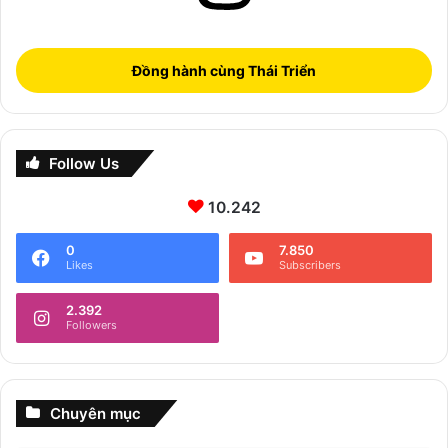
Đồng hành cùng Thái Triển
Follow Us
10.242
0
7.850
Likes
Subscribers
2.392
Followers
Chuyên mục