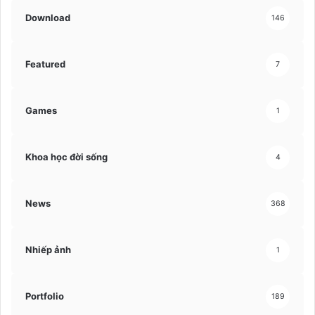
Download
146
Featured
7
Games
1
Khoa học đời sống
4
News
368
Nhiếp ảnh
1
Portfolio
189