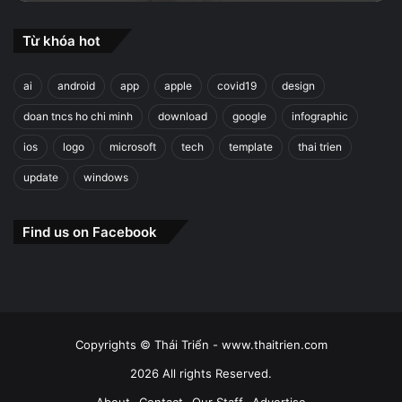
Từ khóa hot
ai
android
app
apple
covid19
design
doan tncs ho chi minh
download
google
infographic
ios
logo
microsoft
tech
template
thai trien
update
windows
Find us on Facebook
Copyrights © Thái Triển - www.thaitrien.com
2026 All rights Reserved.
About
Contact
Our Staff
Advertise