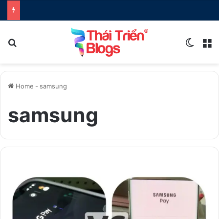
Search for
Switch
M
Home
-
samsung
samsung