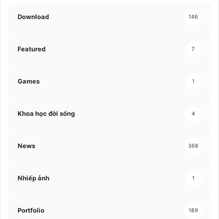
Download
146
Featured
7
Games
1
Khoa học đời sống
4
News
368
Nhiếp ảnh
1
Portfolio
189