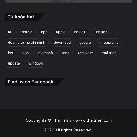
Từ khóa hot
ai
android
app
apple
covid19
design
doan tncs ho chi minh
download
google
infographic
ios
logo
microsoft
tech
template
thai trien
update
windows
Find us on Facebook
Copyrights © Thái Triển - www.thaitrien.com
2026 All rights Reserved.