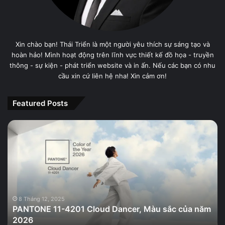
Xin chào bạn! Thái Triển là một người yêu thích sự sáng tạo và
hoàn hảo! Mình hoạt động trên lĩnh vực thiết kế đồ họa - truyền
thông - sự kiện - phát triển website và in ấn. Nếu các bạn có nhu
cầu xin cứ liên hệ nha! Xin cảm ơn!
Featured Posts
PANTONE
11-
4201
Cloud
Dancer,
Màu
sắc
của
8 Tháng 12, 2025
PANTONE 11-4201 Cloud Dancer, Màu sắc của năm
năm
2026
2026