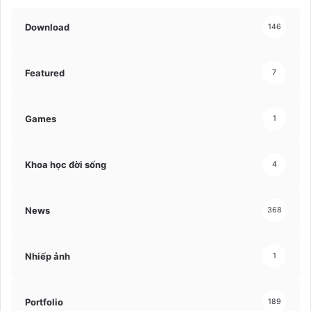
Download
146
Featured
7
Games
1
Khoa học đời sống
4
News
368
Nhiếp ảnh
1
Portfolio
189