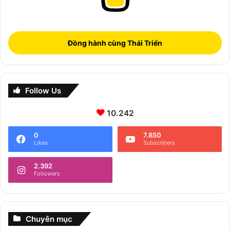
Đồng hành cùng Thái Triển
Follow Us
10.242
0
7.850
Likes
Subscribers
2.392
Followers
Chuyên mục