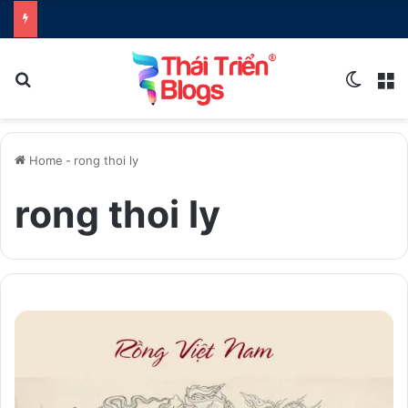
Search for
Switch
M
Home
-
rong thoi ly
rong thoi ly