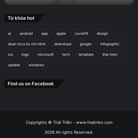
Từ khóa hot
ai
android
app
apple
covid19
design
doan tncs ho chi minh
download
google
infographic
ios
logo
microsoft
tech
template
thai trien
update
windows
Find us on Facebook
Copyrights © Thái Triển - www.thaitrien.com
2026 All rights Reserved.