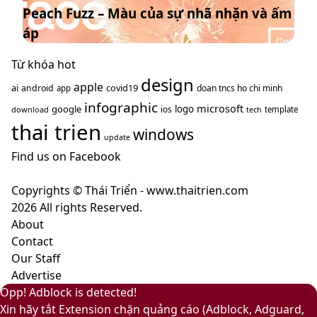
Peach Fuzz – Màu của sự nhã nhặn và ấm
2024
màu
năm
–
nâu
áp
2025
Pantone
cà
13-
Từ khóa hot
phê
1023
design
mang
apple
ai
covid19
android
doan tncs ho chi minh
app
Peach
ý
infographic
microsoft
google
logo
ios
download
template
tech
Fuzz
nghĩa
thai trien
–
windows
gì?
update
Màu
Find us on Facebook
của
sự
Copyrights © Thái Triển - www.thaitrien.com
nhã
2026 All rights Reserved.
nhặn
About
và
Contact
ấm
Our Staff
áp
Advertise
Back
Close
Facebook
X
LinkedIn
YouTube
Google
Opp! Adblock is detected!
to
Play
Xin hãy tắt Extension chặn quảng cáo (Adblock, Adguard,