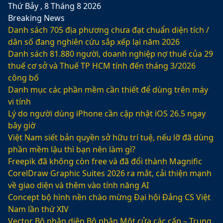
Thứ Bảy , 8 Tháng 8 2026
Breaking News
Danh sách 705 địa phương chưa đạt chuẩn diện tích /
dân số đang nghiên cứu sắp xếp lại năm 2026
Danh sách 81.880‬ người, doanh nghiệp nợ thuế của 29
thuế cơ sở và Thuế TP HCM tính đến tháng 3/2026
công bố
Danh mục các phần mềm cần thiết để dùng trên máy
vi tính
Lý do người dùng iPhone cần cập nhật iOS 26.5 ngay
bây giờ
Việt Nam siết bản quyền sở hữu trí tuệ, nếu lỡ đã dùng
phần mềm lậu thì bạn nên làm gì?
Freepik đã không còn free và đã đổi thành Magnific
CorelDraw Graphic Suites 2026 ra mắt, cải thiện mạnh
về giao diện và thêm vào tính năng AI
Concept bộ hình nền chào mừng Đại hội Đảng CS Việt
Nam lần thứ XIV
Vector Bộ nhận diện Bộ phận Một cửa các cấp – Trung