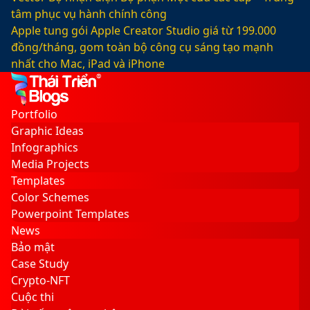
tâm phục vụ hành chính công
Apple tung gói Apple Creator Studio giá từ 199.000
đồng/tháng, gom toàn bộ công cụ sáng tạo mạnh
nhất cho Mac, iPad và iPhone
Facebook
X
LinkedIn
YouTube
Google
Sidebar
Switch
Play
skin
Portfolio
Graphic Ideas
Infographics
Media Projects
Templates
Color Schemes
Powerpoint Templates
News
Bảo mật
Case Study
Crypto-NFT
Cuộc thi