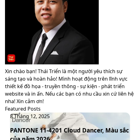
Xin chào bạn! Thái Triển là một người yêu thích sự
sáng tạo và hoàn hảo! Mình hoạt động trên lĩnh vực
thiết kế đồ họa - truyền thông - sự kiện - phát triển
website và in ấn. Nếu các bạn có nhu cầu xin cứ liên hệ
nha! Xin cảm ơn!
Featured Posts
PANTONE
8 Tháng 12, 2025
11-
PANTONE 11-4201 Cloud Dancer, Màu sắc
4201
của năm 2026
Cloud