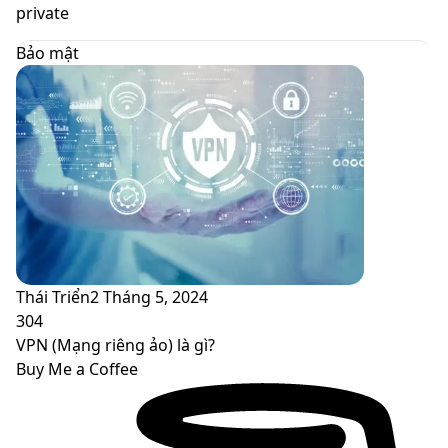
skin
private
Bảo mật
Thái Triển
2 Tháng 5, 2024
304
VPN (Mạng riêng ảo) là gì?
Buy Me a Coffee