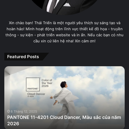
Xin chào bạn! Thái Triển là một người yêu thích sự sáng tạo và
hoàn hảo! Mình hoạt động trên lĩnh vực thiết kế đồ họa - truyền
thông - sự kiện - phát triển website và in ấn. Nếu các bạn có nhu
cầu xin cứ liên hệ nha! Xin cảm ơn!
Featured Posts
PANTONE
11-
4201
Cloud
Dancer,
Màu
sắc
của
8 Tháng 12, 2025
PANTONE 11-4201 Cloud Dancer, Màu sắc của năm
năm
2026
2026