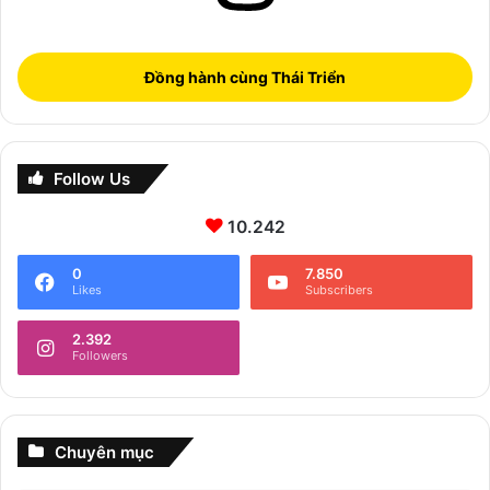
Đồng hành cùng Thái Triển
Follow Us
10.242
0
7.850
Likes
Subscribers
2.392
Followers
Chuyên mục