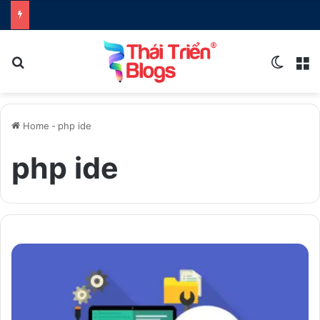
Search for
Switch
M
Home
-
php ide
php ide