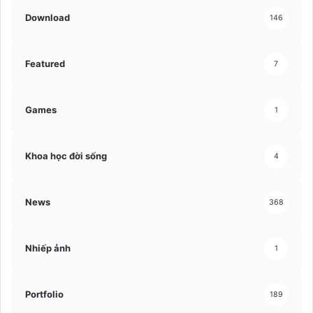
Download
146
Featured
7
Games
1
Khoa học đời sống
4
News
368
Nhiếp ảnh
1
Portfolio
189