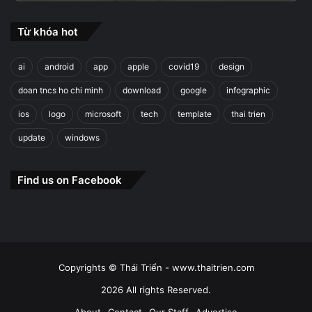
Từ khóa hot
ai
android
app
apple
covid19
design
doan tncs ho chi minh
download
google
infographic
ios
logo
microsoft
tech
template
thai trien
update
windows
Find us on Facebook
Copyrights © Thái Triển - www.thaitrien.com
2026 All rights Reserved.
About
Contact
Our Staff
Advertise