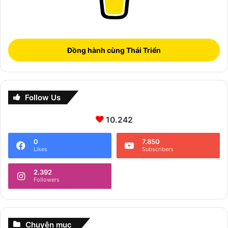
Đồng hành cùng Thái Triển
Follow Us
10.242
0
7.850
Likes
Subscribers
2.392
Followers
Chuyên mục