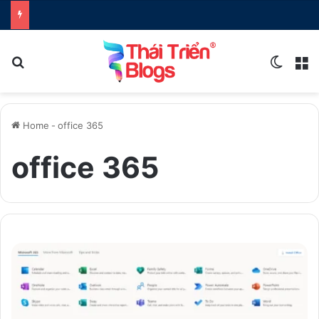
Search for
Switch
M
Home
-
office 365
office 365