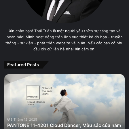
Xin chào bạn! Thái Triển là một người yêu thích sự sáng tạo và
hoàn hảo! Mình hoạt động trên lĩnh vực thiết kế đồ họa - truyền
thông - sự kiện - phát triển website và in ấn. Nếu các bạn có nhu
cầu xin cứ liên hệ nha! Xin cảm ơn!
Featured Posts
PANTONE
11-
4201
Cloud
Dancer,
Màu
sắc
của
8 Tháng 12, 2025
PANTONE 11-4201 Cloud Dancer, Màu sắc của năm
năm