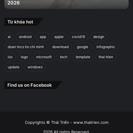
2026
2026
Từ khóa hot
ai
android
app
apple
covid19
design
doan tncs ho chi minh
download
google
infographic
ios
logo
microsoft
tech
template
thai trien
update
windows
Find us on Facebook
Copyrights © Thái Triển - www.thaitrien.com
2026 All rights Reserved.