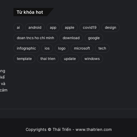
Từ khóa hot
ai
android
app
apple
covid19
design
doan tncs ho chi minh
download
google
infographic
ios
logo
microsoft
tech
template
thai trien
update
windows
áng
 kế
 và
 cảm
Copyrights © Thái Triển - www.thaitrien.com