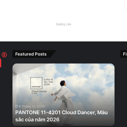
Quảng cáo
Featured Posts
F
PANTONE
11-
4201
Cloud
Dancer,
Màu
sắc
8 Tháng 12, 2025
của
PANTONE 11-4201 Cloud Dancer, Màu
năm
sắc của năm 2026
2026