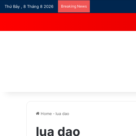
Thứ Bảy , 8 Tháng 8 2026
Breaking News
Home
-
lua dao
lua dao