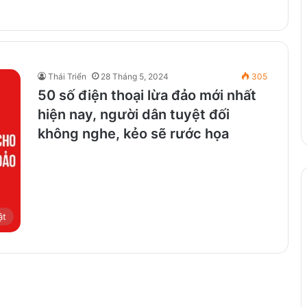
Thái Triển
28 Tháng 5, 2024
305
50 số điện thoại lừa đảo mới nhất
hiện nay, người dân tuyệt đối
không nghe, kẻo sẽ rước họa
ật