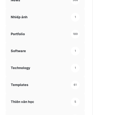
News
368
Nhiếp ảnh
1
Portfolio
189
Software
1
Technology
1
Templates
61
Thiên văn học
5