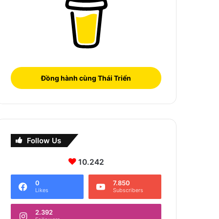
Đồng hành cùng Thái Triển
Follow Us
10.242
0
7.850
Likes
Subscribers
2.392