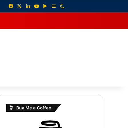
Facebook
X
LinkedIn
YouTube
Google Play
Sidebar
Switch skin
debar
Buy Me a Coffee