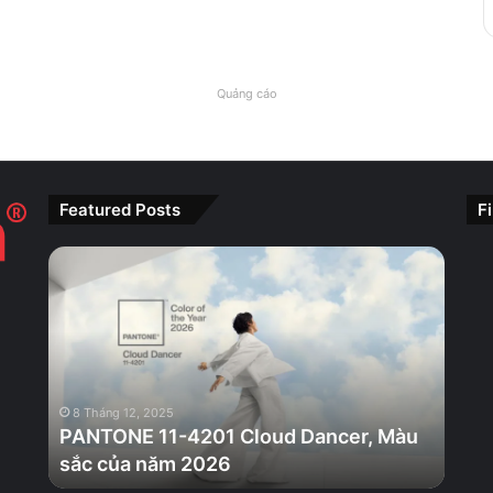
Quảng cáo
Featured Posts
F
PANTONE
11-
4201
Cloud
Dancer,
Màu
sắc
8 Tháng 12, 2025
của
PANTONE 11-4201 Cloud Dancer, Màu
năm
sắc của năm 2026
2026