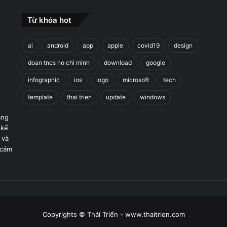
Từ khóa hot
ai
android
app
apple
covid19
design
doan tncs ho chi minh
download
google
infographic
ios
logo
microsoft
tech
template
thai trien
update
windows
áng
 kế
 và
 cảm
Copyrights © Thái Triển - www.thaitrien.com