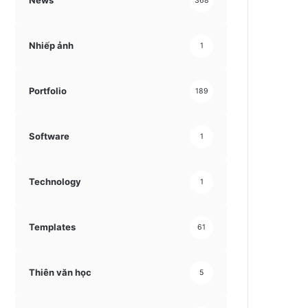
News
368
Nhiếp ảnh
1
Portfolio
189
Software
1
Technology
1
Templates
61
Thiên văn học
5