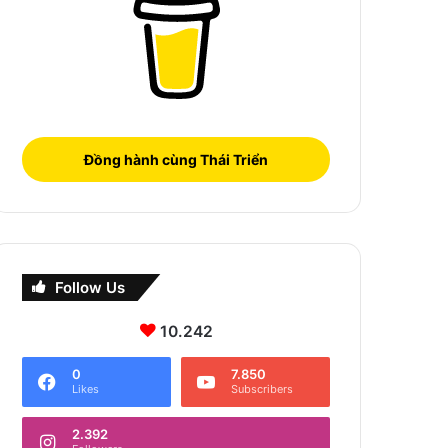
Đồng hành cùng Thái Triển
Follow Us
10.242
0
7.850
Likes
Subscribers
2.392