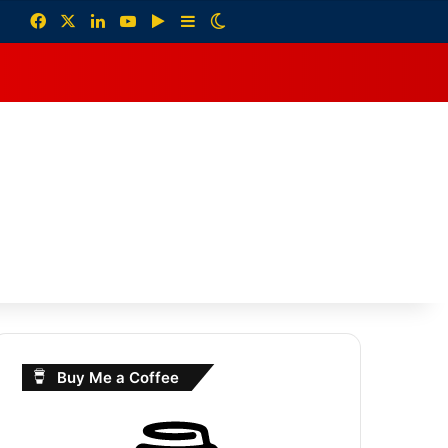
Facebook
X
LinkedIn
YouTube
Google Play
Sidebar
Switch skin
debar
Buy Me a Coffee