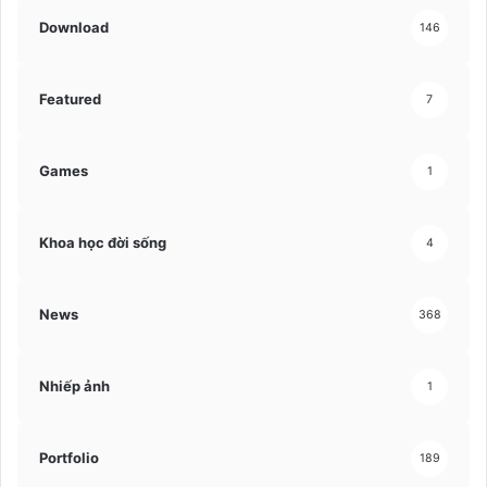
Download
146
Featured
7
Games
1
Khoa học đời sống
4
News
368
Nhiếp ảnh
1
Portfolio
189