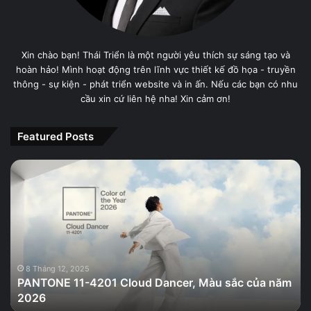
Xin chào bạn! Thái Triển là một người yêu thích sự sáng tạo và
hoàn hảo! Mình hoạt động trên lĩnh vực thiết kế đồ họa - truyền
thông - sự kiện - phát triển website và in ấn. Nếu các bạn có nhu
cầu xin cứ liên hệ nha! Xin cảm ơn!
Featured Posts
PANTONE
11-
4201
Cloud
Dancer,
Màu
sắc
của
8 Tháng 12, 2025
PANTONE 11-4201 Cloud Dancer, Màu sắc của năm
năm
2026
2026