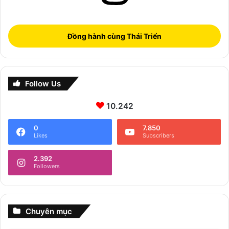
Đồng hành cùng Thái Triển
Follow Us
10.242
0
7.850
Likes
Subscribers
2.392
Followers
Chuyên mục