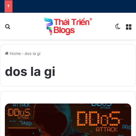
Search for
Switch
M
Home
-
dos la gi
dos la gi