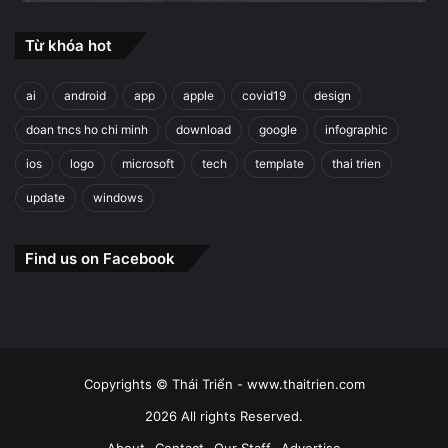
Từ khóa hot
ai
android
app
apple
covid19
design
doan tncs ho chi minh
download
google
infographic
ios
logo
microsoft
tech
template
thai trien
update
windows
Find us on Facebook
Copyrights © Thái Triển - www.thaitrien.com
2026 All rights Reserved.
About
Contact
Our Staff
Advertise