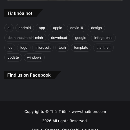
Từ khóa hot
ai
android
app
apple
covid19
design
doan tncs ho chi minh
download
google
infographic
ios
logo
microsoft
tech
template
thai trien
update
windows
Find us on Facebook
Copyrights © Thái Triển - www.thaitrien.com
2026 All rights Reserved.
About
Contact
Our Staff
Advertise