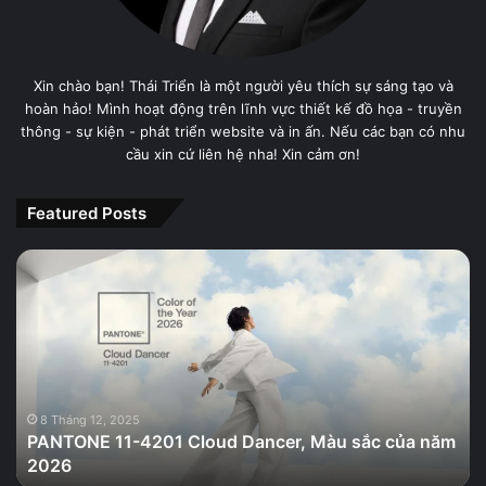
Xin chào bạn! Thái Triển là một người yêu thích sự sáng tạo và
hoàn hảo! Mình hoạt động trên lĩnh vực thiết kế đồ họa - truyền
thông - sự kiện - phát triển website và in ấn. Nếu các bạn có nhu
cầu xin cứ liên hệ nha! Xin cảm ơn!
Featured Posts
PANTONE
11-
4201
Cloud
Dancer,
Màu
sắc
của
8 Tháng 12, 2025
PANTONE 11-4201 Cloud Dancer, Màu sắc của năm
năm
2026
2026