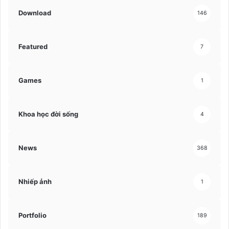
Download
146
Featured
7
Games
1
Khoa học đời sống
4
News
368
Nhiếp ảnh
1
Portfolio
189