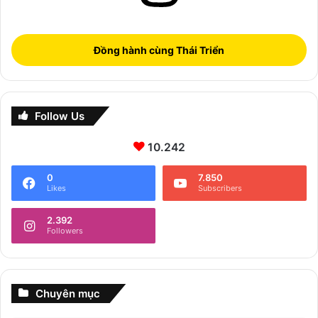
Đồng hành cùng Thái Triển
Follow Us
10.242
0
7.850
Likes
Subscribers
2.392
Followers
Chuyên mục