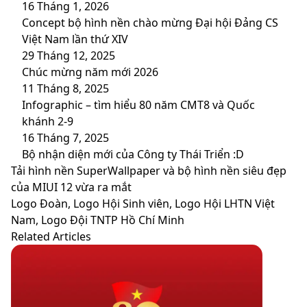
16 Tháng 1, 2026
Concept bộ hình nền chào mừng Đại hội Đảng CS
Việt Nam lần thứ XIV
29 Tháng 12, 2025
Chúc mừng năm mới 2026
11 Tháng 8, 2025
Infographic – tìm hiểu 80 năm CMT8 và Quốc
khánh 2-9
16 Tháng 7, 2025
Bộ nhận diện mới của Công ty Thái Triển :D
Tải
Tải hình nền SuperWallpaper và bộ hình nền siêu đẹp
hình
của MIUI 12 vừa ra mắt
nền
Logo
Logo Đoàn, Logo Hội Sinh viên, Logo Hội LHTN Việt
SuperWallpaper
Đoàn,
Nam, Logo Đội TNTP Hồ Chí Minh
và
Logo
Related Articles
bộ
Hội
hình
Sinh
nền
viên,
siêu
Logo