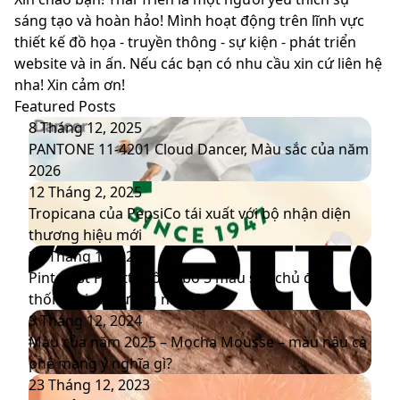
sáng tạo và hoàn hảo! Mình hoạt động trên lĩnh vực
thiết kế đồ họa - truyền thông - sự kiện - phát triển
website và in ấn. Nếu các bạn có nhu cầu xin cứ liên hệ
nha! Xin cảm ơn!
Featured Posts
PANTONE
8 Tháng 12, 2025
11-
PANTONE 11-4201 Cloud Dancer, Màu sắc của năm
4201
2026
Cloud
Tropicana
12 Tháng 2, 2025
Dancer,
của
Tropicana của PepsiCo tái xuất với bộ nhận diện
Màu
PepsiCo
thương hiệu mới
sắc
tái
Pinterest
20 Tháng 1, 2025
của
xuất
Palette
Pinterest Palette công bố 5 màu sắc chủ đạo
năm
với
công
thống trị xu hướng năm 2025
2026
bộ
bố
Màu
9 Tháng 12, 2024
nhận
5
của
Màu của năm 2025 – Mocha Mousse – màu nâu cà
diện
màu
năm
phê mang ý nghĩa gì?
thương
sắc
2025
Màu
23 Tháng 12, 2023