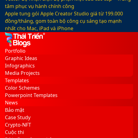
tâm phục vụ hành chính công
Apple tung gói Apple Creator Studio giá từ 199.000
đồng/tháng, gom toàn bộ công cụ sáng tạo mạnh
nhất cho Mac, iPad và iPhone
Facebook
X
LinkedIn
YouTube
Google
Sidebar
Switch
Play
skin
Portfolio
Graphic Ideas
Infographics
Media Projects
Templates
Color Schemes
Powerpoint Templates
News
Bảo mật
Case Study
Crypto-NFT
Cuộc thi