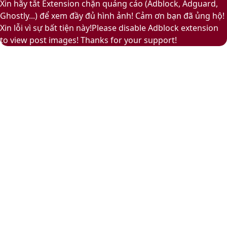
to
Play
Xin hãy tắt Extension chặn quảng cáo (Adblock, Adguard,
top
Ghostly...) để xem đầy đủ hình ảnh! Cảm ơn bạn đã ủng hộ!
button
Xin lỗi vì sự bất tiện này!Please disable Adblock extension
to view post images! Thanks for your support!