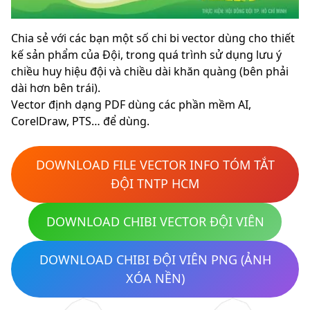
Chia sẻ với các bạn một số chi bi vector dùng cho thiết
kế sản phẩm của Đội, trong quá trình sử dụng lưu ý
chiều huy hiệu đội và chiều dài khăn quàng (bên phải
dài hơn bên trái).
Vector định dạng PDF dùng các phần mềm AI,
CorelDraw, PTS… để dùng.
DOWNLOAD FILE VECTOR INFO TÓM TẮT
ĐỘI TNTP HCM
DOWNLOAD CHIBI VECTOR ĐỘI VIÊN
DOWNLOAD CHIBI ĐỘI VIÊN PNG (ẢNH
XÓA NỀN)