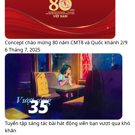
đẹp
Hội
của
LHTN
MIUI
Việt
12
Nam,
vừa
Logo
ra
Đội
Concept chào mừng 80 năm CMT8 và Quốc khánh 2/9
mắt
TNTP
6 Tháng 7, 2025
Hồ
Chí
Minh
Tuyển tập sáng tác bài hát động viên bạn vượt qua khó
khăn