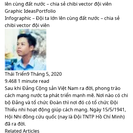
skin
lên cùng đất nước – chia sẻ chibi vector đội viên
Graphic Ideas
Portfolio
Infographic – Đội ta lớn lên cùng đất nước – chia sẻ
chibi vector đội viên
Thái Triển
9 Tháng 5, 2020
9.468
1 minute read
Facebook
X
LinkedIn
Pinterest
Messenger
Messenger
WhatsApp
Telegram
Viber
Share
Print
Sau khi Đảng Cộng sản Việt Nam ra đời, phong trào
via
cách mạng nước ta phát triển mạnh mẽ. Nơi nào có chi
Email
bộ Đảng và tổ chức Đoàn thì nơi đó có tổ chức Đội
Thiếu nhi hoạt động giúp cách mạng. Ngày 15/5/1941,
Hội Nhi đồng cứu quốc (nay là Đội TNTP Hồ Chí Minh)
đã ra đời.
Related Articles