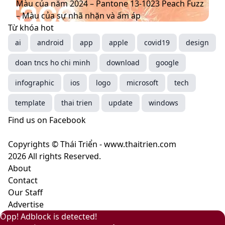
hiệu
chủ
–
của
Màu của năm 2024 – Pantone 13-1023 Peach Fuzz
mới
đạo
Mocha
năm
– Màu của sự nhã nhặn và ấm áp
thống
Mousse
2024
Từ khóa hot
trị
–
–
ai
android
app
apple
covid19
design
xu
màu
Pantone
doan tncs ho chi minh
hướng
nâu
13-
download
google
năm
cà
1023
infographic
ios
logo
microsoft
tech
2025
phê
Peach
mang
Fuzz
template
thai trien
update
windows
ý
–
Find us on Facebook
nghĩa
Màu
gì?
của
Copyrights © Thái Triển - www.thaitrien.com
sự
2026 All rights Reserved.
nhã
About
nhặn
Contact
và
Our Staff
ấm
Advertise
áp
Facebook
Pinterest
Messenger
Messenger
Viber
Back
Close
Facebook
X
LinkedIn
YouTube
Google
Opp! Adblock is detected!