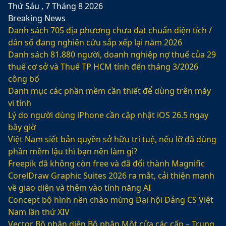
Thứ Sáu , 7 Tháng 8 2026
Breaking News
Danh sách 705 địa phương chưa đạt chuẩn diện tích /
dân số đang nghiên cứu sắp xếp lại năm 2026
Danh sách 81.880‬ người, doanh nghiệp nợ thuế của 29
thuế cơ sở và Thuế TP HCM tính đến tháng 3/2026
công bố
Danh mục các phần mềm cần thiết để dùng trên máy
vi tính
Lý do người dùng iPhone cần cập nhật iOS 26.5 ngay
bây giờ
Việt Nam siết bản quyền sở hữu trí tuệ, nếu lỡ đã dùng
phần mềm lậu thì bạn nên làm gì?
Freepik đã không còn free và đã đổi thành Magnific
CorelDraw Graphic Suites 2026 ra mắt, cải thiện mạnh
về giao diện và thêm vào tính năng AI
Concept bộ hình nền chào mừng Đại hội Đảng CS Việt
Nam lần thứ XIV
Vector Bộ nhận diện Bộ phận Một cửa các cấp – Trung