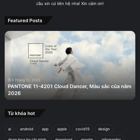
cầu xin cứ liên hệ nha! Xin cảm ơn!
Featured Posts
PANTONE
11-
4201
Cloud
Dancer,
Màu
sắc
của
8 Tháng 12, 2025
PANTONE 11-4201 Cloud Dancer, Màu sắc của năm
năm
2026
2026
Từ khóa hot
ai
android
app
apple
covid19
design
doan tncs ho chi minh
download
google
infographic