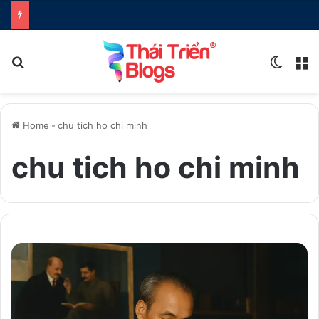
Search for
Switch
M
Home
-
chu tich ho chi minh
chu tich ho chi minh