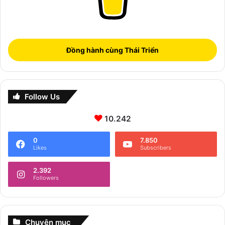
Đồng hành cùng Thái Triển
Follow Us
10.242
0
7.850
Likes
Subscribers
2.392
Followers
Chuyên mục