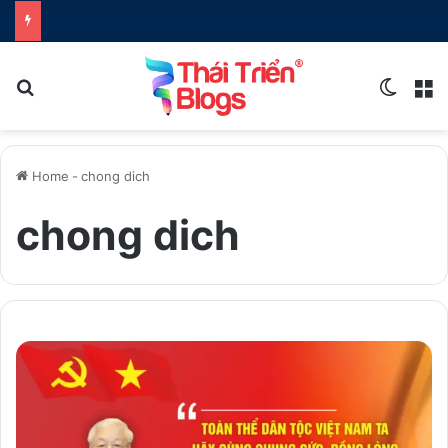
Search for
Switch
M
Home
-
chong dich
chong dich