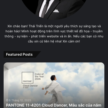
Xin chào bạn! Thái Triển là một người yêu thích sự sáng tạo và
hoàn hảo! Mình hoạt động trên lĩnh vực thiết kế đồ họa - truyền
thông - sự kiện - phát triển website và in ấn. Nếu các bạn có nhu
cầu xin cứ liên hệ nha! Xin cảm ơn!
Featured Posts
PANTONE
11-
4201
Cloud
Dancer,
Màu
sắc
của
8 Tháng 12, 2025
PANTONE 11-4201 Cloud Dancer, Màu sắc của năm
năm