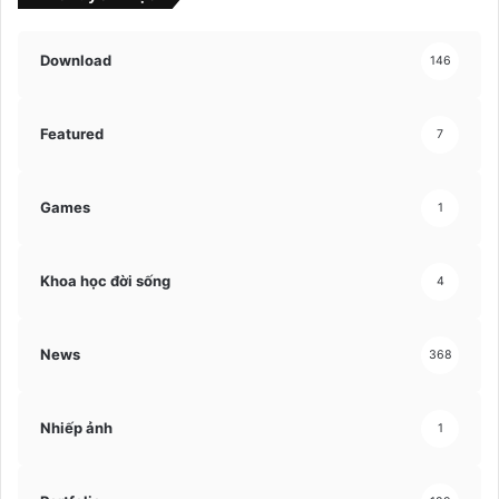
Download
146
Featured
7
Games
1
Khoa học đời sống
4
News
368
Nhiếp ảnh
1