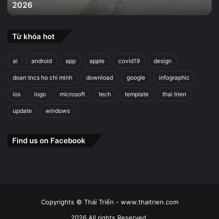
2026
2026
Từ khóa hot
ai
android
app
apple
covid19
design
doan tncs ho chi minh
download
google
infographic
ios
logo
microsoft
tech
template
thai trien
update
windows
Find us on Facebook
Copyrights © Thái Triển - www.thaitrien.com
2026 All rights Reserved.