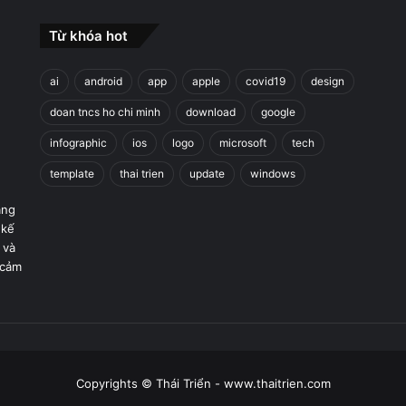
Từ khóa hot
ai
android
app
apple
covid19
design
doan tncs ho chi minh
download
google
infographic
ios
logo
microsoft
tech
template
thai trien
update
windows
áng
 kế
 và
 cảm
Copyrights © Thái Triển - www.thaitrien.com