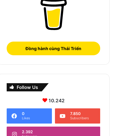
Đồng hành cùng Thái Triển
Follow Us
10.242
0
7.850
Likes
Subscribers
2.392