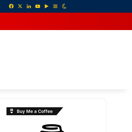
Facebook
X
LinkedIn
YouTube
Google Play
Sidebar
Switch skin
debar
Buy Me a Coffee