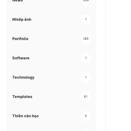
News
368
Nhiếp ảnh
1
Portfolio
189
Software
1
Technology
1
Templates
61
Thiên văn học
5