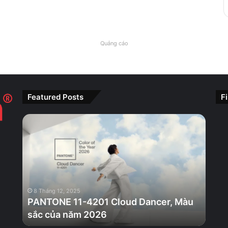
Quảng cáo
Featured Posts
F
PANTONE
11-
4201
Cloud
Dancer,
Màu
sắc
8 Tháng 12, 2025
của
PANTONE 11-4201 Cloud Dancer, Màu
năm
sắc của năm 2026
2026