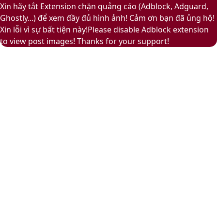
to
Play
Xin hãy tắt Extension chặn quảng cáo (Adblock, Adguard,
top
Ghostly...) để xem đầy đủ hình ảnh! Cảm ơn bạn đã ủng hộ!
button
Xin lỗi vì sự bất tiện này!Please disable Adblock extension
to view post images! Thanks for your support!