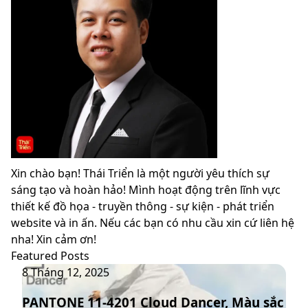
Xin chào bạn! Thái Triển là một người yêu thích sự
sáng tạo và hoàn hảo! Mình hoạt động trên lĩnh vực
thiết kế đồ họa - truyền thông - sự kiện - phát triển
website và in ấn. Nếu các bạn có nhu cầu xin cứ liên hệ
nha! Xin cảm ơn!
Featured Posts
PANTONE
8 Tháng 12, 2025
11-
PANTONE 11-4201 Cloud Dancer, Màu sắc
4201