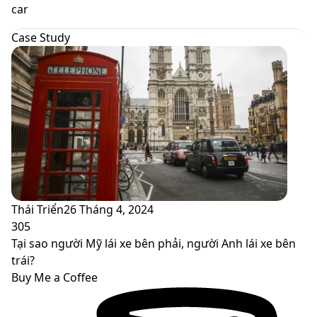
skin
car
Case Study
Thái Triển
26 Tháng 4, 2024
305
Tại sao người Mỹ lái xe bên phải, người Anh lái xe bên
trái?
Buy Me a Coffee