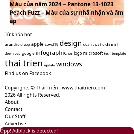
Màu của năm 2024 – Pantone 13-1023
năm
–
hướng
Peach Fuzz – Màu của sự nhã nhặn và ấm
2024
màu
năm
–
nâu
áp
2025
Pantone
cà
13-
Từ khóa hot
phê
1023
design
mang
apple
ai
covid19
android
doan tncs ho chi minh
app
Peach
ý
infographic
microsoft
google
logo
ios
download
template
tech
Fuzz
nghĩa
thai trien
–
windows
gì?
update
Màu
Find us on Facebook
của
sự
Copyrights © Thái Triển - www.thaitrien.com
nhã
2026 All rights Reserved.
nhặn
About
và
Contact
ấm
Our Staff
áp
Advertise
Back
Close
Facebook
X
LinkedIn
YouTube
Google
Opp! Adblock is detected!