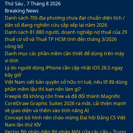
Thứ Sáu , 7 Tháng 8 2026
Breaking News
Danh sách 705 địa phương chưa đạt chuẩn diện tích /
dân số đang nghiên cứu sắp xếp lại năm 2026
Danh sách 81.880‬ người, doanh nghiệp nợ thuế của 29
thuế cơ sở và Thuế TP HCM tính đến tháng 3/2026
công bố
Danh mục các phần mềm cần thiết để dùng trên máy
vi tính
Lý do người dùng iPhone cần cập nhật iOS 26.5 ngay
bây giờ
Việt Nam siết bản quyền sở hữu trí tuệ, nếu lỡ đã dùng
phần mềm lậu thì bạn nên làm gì?
Freepik đã không còn free và đã đổi thành Magnific
CorelDraw Graphic Suites 2026 ra mắt, cải thiện mạnh
về giao diện và thêm vào tính năng AI
Concept bộ hình nền chào mừng Đại hội Đảng CS Việt
Nam lần thứ XIV
Vector Bộ nhận diện Bộ phận Một cửa các cấp – Trung