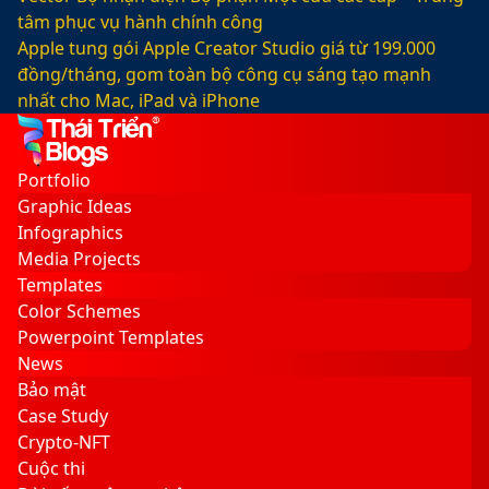
tâm phục vụ hành chính công
Apple tung gói Apple Creator Studio giá từ 199.000
đồng/tháng, gom toàn bộ công cụ sáng tạo mạnh
nhất cho Mac, iPad và iPhone
Facebook
X
LinkedIn
YouTube
Google
Sidebar
Switch
Play
skin
Portfolio
Graphic Ideas
Infographics
Media Projects
Templates
Color Schemes
Powerpoint Templates
News
Bảo mật
Case Study
Crypto-NFT
Cuộc thi